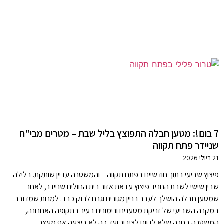
7 בום!: מטען חבלה התפוצץ בליל שבת – מטרים מבי"ח
שניידר פתח תקווה
21 ביולי 2026
פיצוץ שביעי בתוך חודשיים בפתח תקווה – והמשטרה עדיין שותקת. בלילה
שבין שישי לשבת החריד פיצוץ עז את אזור בית החולים שניידר, לאחר
שמטען חבלה הושלך לעבר בניין מגורים וגרם לנזק כבד. למרות שמדובר
במקרה השביעי של זריקת מטענים ורימונים בעיר בתקופה האחרונה,
המשטרה בחרה שלא לדווח לציבור ועד כה לא ביצעה אף מעצר.