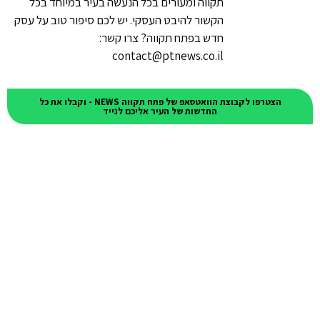
תקווה ומעורים בכל הנעשה בעיר במיוחד בכל
הקשור להיבט העסקי. יש לכם סיפור טוב על עסק
חדש בפתח תקווה? צרו קשר:
contact@ptnews.co.il
הצטרפו לקבוצת הוואטסאפ של פתח תקווה NEWS - וקבלו את כל
החדשות של העיר אליכם לנייד