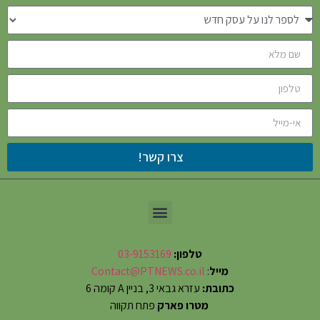
צרו קשר!
טלפון:
03-9153169
מייל
:
Contact@PTNEWS.co.il
כתובת:
עזרא גבאי 3, בניין A קומה 6
מטרו פארק
פתח תקווה