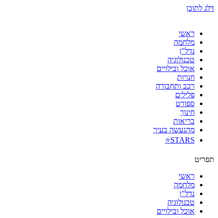
דלג לתוכן
ראשי
מלחמה
נדל"ן
טכנולוגיה
אוכל ובילויים
חנויות
רכב ותחבורה
פלילים
ספורט
חינוך
בריאות
מהנעשה בעיר
STARS⭐
תפריט
ראשי
מלחמה
נדל"ן
טכנולוגיה
אוכל ובילויים