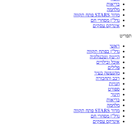
בריאות
מלחמה
מדור STARS פתח תקווה
נדל"ן מסחרי חם
אינדקס עסקים
תפריט
ראשי
נדל"ן בפתח תקווה
הייטק וטכנולוגיה
אוכל ובילויים
פלילים
מהנעשה בעיר
רכב ותחבורה
חנויות
ספורט
חינוך
בריאות
מלחמה
מדור STARS פתח תקווה
נדל"ן מסחרי חם
אינדקס עסקים