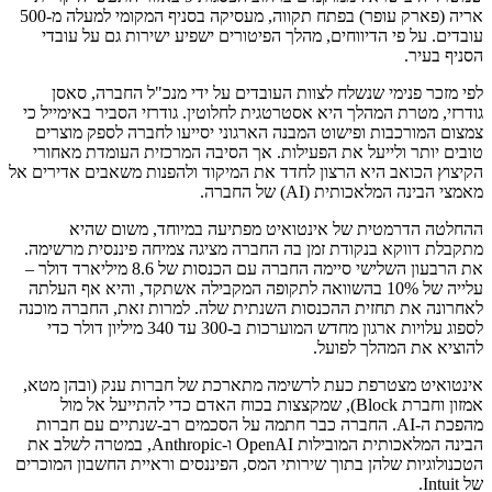
אריה (פארק עופר) בפתח תקווה, מעסיקה בסניף המקומי למעלה מ-500
עובדים. על פי הדיווחים, מהלך הפיטורים ישפיע ישירות גם על עובדי
הסניף בעיר.
לפי מזכר פנימי שנשלח לצוות העובדים על ידי מנכ"ל החברה, סאסן
גודרזי, מטרת המהלך היא אסטרטגית לחלוטין. גודרזי הסביר באימייל כי
צמצום המורכבות ופישוט המבנה הארגוני יסייעו לחברה לספק מוצרים
טובים יותר ולייעל את הפעילות. אך הסיבה המרכזית העומדת מאחורי
הקיצוץ הכואב היא הרצון לחדד את המיקוד ולהפנות משאבים אדירים אל
מאמצי הבינה המלאכותית (AI) של החברה.
ההחלטה הדרמטית של אינטואיט מפתיעה במיוחד, משום שהיא
מתקבלת דווקא בנקודת זמן בה החברה מציגה צמיחה פיננסית מרשימה.
את הרבעון השלישי סיימה החברה עם הכנסות של 8.6 מיליארד דולר –
עלייה של 10% בהשוואה לתקופה המקבילה אשתקד, והיא אף העלתה
לאחרונה את תחזית ההכנסות השנתית שלה. למרות זאת, החברה מוכנה
לספוג עלויות ארגון מחדש המוערכות ב-300 עד 340 מיליון דולר כדי
להוציא את המהלך לפועל.
אינטואיט מצטרפת כעת לרשימה מתארכת של חברות ענק (ובהן מטא,
אמזון וחברת Block), שמקצצות בכוח האדם כדי להתייעל אל מול
מהפכת ה-AI. החברה כבר חתמה על הסכמים רב-שנתיים עם חברות
הבינה המלאכותית המובילות OpenAI ו-Anthropic, במטרה לשלב את
הטכנולוגיות שלהן בתוך שירותי המס, הפיננסים וראיית החשבון המוכרים
של Intuit.