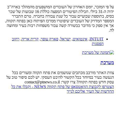
על פי המזכר, יומם האחרון של העובדים המושפעים מהמהלך בארה"ב
יהיה ה-31 ביולי. חבילת הפיטורים המפצה כוללת 16 שבועות של שכר
בסיס, בתוספת שבועיים עבור כל שנת עבודה בחברה. טרם התברר
המספר המדויק של העובדים שיפוטרו ממרכז הפיתוח כאן בפתח תקווה,
אך אין ספק כי מדובר בבשורה קשה עבור משפחות רבות בעיר ומחוצה
לה.
INTUIT
,
אינטואיט
,
ישראל
,
פארק עופר
,
קרית אריה
,
רחוב
הפסגות
מערכת
צוות האתר מורכב מכתבים שנושמים את פתח תקווה ומעורים בכל
הנעשה בעיר במיוחד בכל הקשור להיבט העסקי. יש לכם סיפור טוב על
עסק חדש בפתח תקווה? צרו קשר: contact@ptnews.co.il
הצטרפו לקבוצת הוואטסאפ של פתח תקווה NEWS - וקבלו את כל
החדשות של העיר אליכם לנייד