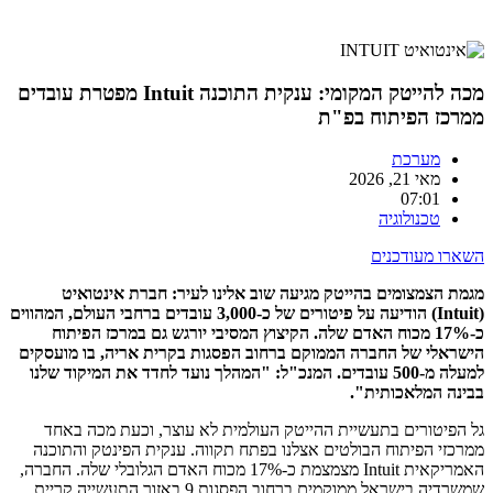
מכה להייטק המקומי: ענקית התוכנה Intuit מפטרת עובדים
ממרכז הפיתוח בפ"ת
מערכת
מאי 21, 2026
07:01
טכנולוגיה
השארו מעודכנים
מגמת הצמצומים בהייטק מגיעה שוב אלינו לעיר: חברת אינטואיט
(Intuit) הודיעה על פיטורים של כ-3,000 עובדים ברחבי העולם, המהווים
כ-17% מכוח האדם שלה. הקיצוץ המסיבי יורגש גם במרכז הפיתוח
הישראלי של החברה הממוקם ברחוב הפסגות בקרית אריה, בו מועסקים
למעלה מ-500 עובדים. המנכ"ל: "המהלך נועד לחדד את המיקוד שלנו
בבינה המלאכותית".
גל הפיטורים בתעשיית ההייטק העולמית לא עוצר, וכעת מכה באחד
ממרכזי הפיתוח הבולטים אצלנו בפתח תקווה. ענקית הפינטק והתוכנה
האמריקאית Intuit מצמצמת כ-17% מכוח האדם הגלובלי שלה. החברה,
שמשרדיה בישראל ממוקמים ברחוב הפסגות 9 באזור התעשייה קריית