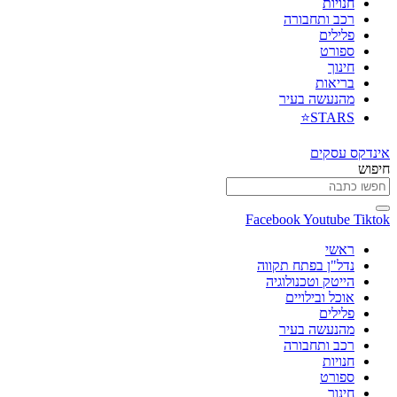
חנויות
רכב ותחבורה
פלילים
ספורט
חינוך
בריאות
מהנעשה בעיר
STARS⭐
אינדקס עסקים
חיפוש
Facebook
Youtube
Tiktok
ראשי
נדל"ן בפתח תקווה
הייטק וטכנולוגיה
אוכל ובילויים
פלילים
מהנעשה בעיר
רכב ותחבורה
חנויות
ספורט
חינוך