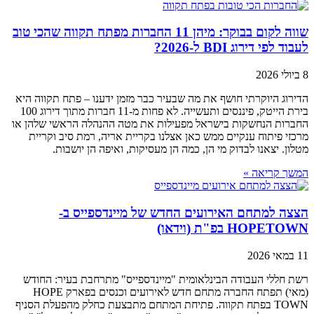
שווה לקום בבוקר: מיהן 11 החברות מפתח תקווה שהכי טוב
לעבוד לפי דירוג BDI ל-2026?
8 ביולי 2026
הדירוג היוקרתי חושף את מה שבעיר כבר מזמן ידענו – פתח תקווה היא
בירת הייטק, פיננסים ותעשייה. לא פחות מ-11 חברות מתוך דירוג 100
החברות הנחשקות בישראל מפעילות את מטה ההנהלה הראשי שלהן או
מרכזי פיתוח ענקיים ממש כאן אצלנו בקריית אריה, רמת סיב וקריית
מטלון. יצאנו לבדוק מי הן, כמה הן מעסיקות, ואיפה הן יושבות.
המשך קריאה »
הצצה למתחם האירועים החדש של מיינדספייס ב-
HOPETOWN בפ"ת (וידאו)
11 במאי 2026
רשת חללי העבודה הבינלאומית "מיינדספייס" מתרחבת בעיר: החודש
(מאי) תפתח החברה מתחם חדש לאירועים וכנסים בפארק HOPE
TOWN בפתח תקווה. פתיחת המתחם מתבצעת כחלק מהפעלת הסניף