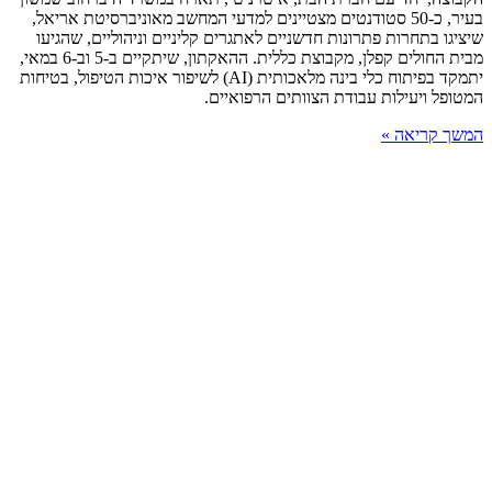
בעיר, כ-50 סטודנטים מצטיינים למדעי המחשב מאוניברסיטת אריאל,
שיציגו בתחרות פתרונות חדשניים לאתגרים קליניים וניהוליים, שהגיעו
מבית החולים קפלן, מקבוצת כללית. ההאקתון, שיתקיים ב-5 וב-6 במאי,
יתמקד בפיתוח כלי בינה מלאכותית (AI) לשיפור איכות הטיפול, בטיחות
המטופל ויעילות עבודת הצוותים הרפואיים.
המשך קריאה »