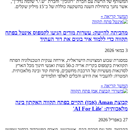
המשותף של הרשת עם חברת "רוגובין" וחברת "ש.י.ר שלמה נדל"ן",
אשר נחנך בתחילת השנה בהשקעה כוללת של כ־15 מיליון שקלים.
המשך קריאה »
מהכיתה להייטק: עשרות מורים הגיעו לקמפוס אינטל בפתח
תקווה כדי ללמוד איך בונים את דור העתיד
3 במאי 2026
במסגרת שבוע המצוינות הישראלית, אירחה ענקית הטכנולוגיה הפתח
תקוואית בקמפוס בקרית אריה כ-50 נשות ואנשי חינוך מכל הארץ
לסדנאות מעשיות של הרכבת מחשבים, פיתוח קוד ובינה מלאכותית.
המטרה: להעביר את הידע והכלים לאלפי תלמידים
המשך קריאה »
קבוצת Aman (אמן) תקיים בפתח תקווה האקתון בינה
מלאכותית: 'AI For Life'
27 באפריל 2026
הקבוצה, יחד עם חברת הבת, איטרניטי, תארח במשרדיה ברחוב שמשון