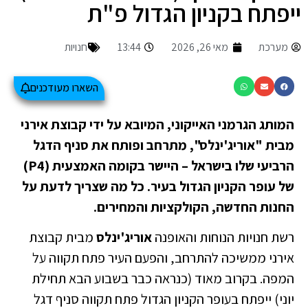
ייפתח בקניון הגדול פ"ת
מערכת
מאי 26, 2026
13:44
חנויות
השארו מעודכנים
המותג הגרמני האייקוני, המיובא על ידי קבוצת אירני
מבית "אוריג'ינלס", מתרחב ופותח את סניף הדגל
הרביעי שלו בישראל – היישר בקומה האמצעית (P4)
של עופר הקניון הגדול בעיר. כל מה שצריך לדעת על
החנות החדשה, הקולקציות והמחירים.
רשת חנויות הנוחות והאופנה
אוריג'ינלס
מבית קבוצת
אירני ממשיכה להתרחב, והפעם העיר פתח תקווה על
המפה. בקרוב מאוד (כנראה כבר בשבוע הבא תחילת
יוני) ייפתח בעופר הקניון הגדול פתח תקווה סניף דגל