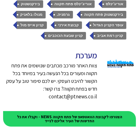
,
,
,
אוריג'ינלס
אוריג'ינלס פתח תקווה
בירקנשטוק
,
,
,
בירקנשטוק פתח תקווה
גרמניה.
מנולו בלאניק
,
,
,
עופר הקניון הגדול
קבוצת אירני
קניון אייס מול
,
קניון רמת אביב
קניון שבעת הכוכבים
מערכת
צוות האתר מורכב מכתבים שנושמים את פתח
תקווה ומעורים בכל הנעשה בעיר במיוחד בכל
הקשור להיבט העסקי. יש לכם סיפור טוב על עסק
חדש בפתח תקווה? צרו קשר:
contact@ptnews.co.il
הצטרפו לקבוצת הוואטסאפ של פתח תקווה NEWS - וקבלו את כל
החדשות של העיר אליכם לנייד