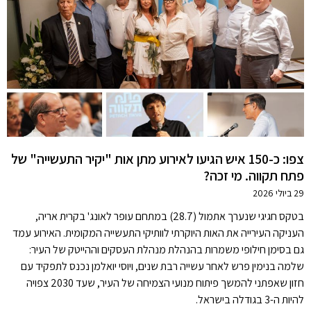
צפו: כ-150 איש הגיעו לאירוע מתן אות "יקיר התעשייה" של
פתח תקווה. מי זכה?
29 ביולי 2026
בטקס חגיגי שנערך אתמול (28.7) במתחם עופר לאונג' בקרית אריה,
העניקה העירייה את האות היוקרתי לוותיקי התעשייה המקומית. האירוע עמד
גם בסימן חילופי משמרות בהנהלת מנהלת העסקים וההייטק של העיר:
שלמה בנימין פרש לאחר עשייה רבת שנים, ויוסי יואלמן נכנס לתפקיד עם
חזון שאפתני להמשך פיתוח מנועי הצמיחה של העיר, שעד 2030 צפויה
להיות ה-3 בגודלה בישראל.