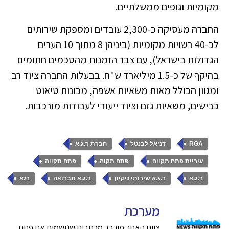
מקומיות וגופים ממשלתיים.
החברה מעסיקה כ-2,300 עובדים ומספקת שירותים
לכ-40 רשויות מקומיות (ביניהן 8 מתוך 10 הערים
הגדולות בישראל), עם צבר הזמנות מהסכמים חתומים
בהיקף של כ-1.5 מיליארד ש"ח. בבעלות החברה ציוד רב
ומגוון הכולל מאות משאיות אשפה, מכונות טיאוט
כבישים, משאיות גזם וציוד ייעודי לעבודות מורכבות.
,
,
,
RGA
דניאל לבנטל
חברת ר.ג.א
,
,
,
עיריית פתח תקווה
פתח תקוה
פתח תקווה
,
,
,
ר.ג.א
ר.ג.א שירותי ניקיון
ר.ג.א תברואה
רגא
מערכת
צוות האתר מורכב מכתבים שנושמים את פתח