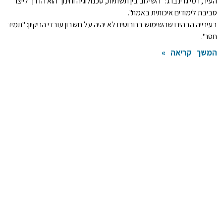
העיר, רמי גרינברג: "השילוב בין תשתיות, טכנולוגיה וחינוך הוא הדרך לייצר
סביבת לימודים איכותית באמת".
בעירייה הבהירו שהשימוש ברובוטים לא יהיה על חשבון עובדי הניקיון: "תמיד
חסר".
המשך קריאה »