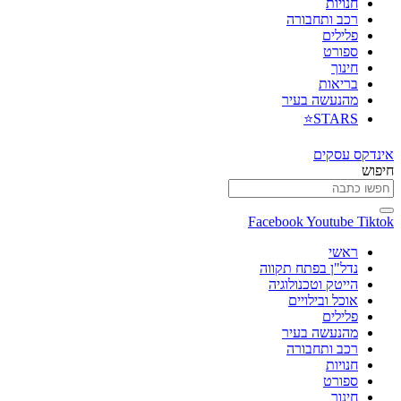
חנויות
רכב ותחבורה
פלילים
ספורט
חינוך
בריאות
מהנעשה בעיר
STARS⭐
אינדקס עסקים
חיפוש
Facebook
Youtube
Tiktok
ראשי
נדל"ן בפתח תקווה
הייטק וטכנולוגיה
אוכל ובילויים
פלילים
מהנעשה בעיר
רכב ותחבורה
חנויות
ספורט
חינוך