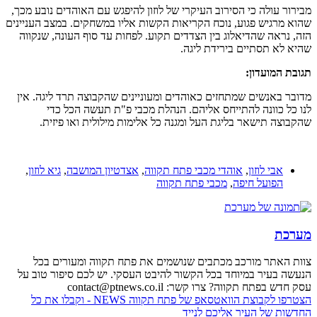
מבירור עולה כי הסירוב העיקרי של לוזון להיפגש עם האוהדים נובע מכך,
שהוא מרגיש פגוע, נוכח הקריאות הקשות אליו במשחקים. במצב העניינים
הזה, נראה שהדיאלוג בין הצדדים תקוע. לפחות עד סוף העונה, שנקווה
שהיא לא תסתיים בירידת ליגה.
תגובת המועדון:
מדובר באנשים שמתחזים כאוהדים ומעוניינים שהקבוצה תרד ליגה.
אין
לנו כל כוונה להתייחס אליהם.
הנהלת מכבי פ"ת תעשה הכל כדי
שהקבוצה תישאר בליגת העל
ומגנה כל אלימות מילולית ואו פיזית.
אבי לוזון
,
אוהדי מכבי פתח תקווה
,
אצדטיון המושבה
,
גיא לוזון
,
הפועל חיפה
,
מכבי פתח תקווה
מערכת
צוות האתר מורכב מכתבים שנושמים את פתח תקווה ומעורים בכל
הנעשה בעיר במיוחד בכל הקשור להיבט העסקי. יש לכם סיפור טוב על
עסק חדש בפתח תקווה? צרו קשר: contact@ptnews.co.il
הצטרפו לקבוצת הוואטסאפ של פתח תקווה NEWS - וקבלו את כל
החדשות של העיר אליכם לנייד