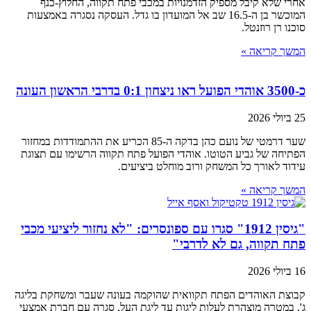
אחרי שלא קיבל מספיק הזדמנויות במכבי פתח תקווה, החלוץ-כנף
המוכשר בן ה-16.5 שב אל המועדון בו גדל. העסקה נסגרה באמצעות
סוכנו רן רוזנטל.
המשך קריאה »
כ-3500 אוהדי הפועל ראו ניצחון 0:1 בדרבי הראשון העונה
25 ביולי 2026
שער דרמטי של נועם כהן בדקה ה-85 הכריע את ההתמודדות במחזור
הפתיחה של גביע הטוטו. אוהדי הפועל פתח תקווה הרשימו עם תצוגת
עידוד לאורך כל המשחק ורוב מוחלט ביציעים.
המשך קריאה »
"גיסין 1912" סגרו עם ספונסרים: "לא נחזור ליציעי מכבי
פתח תקווה, גם לא לדרבי"
16 ביולי 2026
קבוצת האוהדים הפתח תקוואית שהוקמה בעונה שעבר ומשחקת בליגה
ג', במטרה מוצהרת לעלות ליגות עד ליגת העל, סגרה עם חברת אמצעי