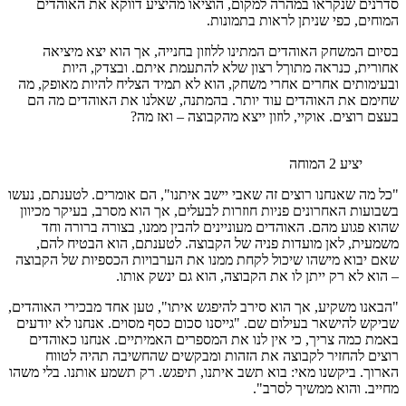
סדרנים שנקראו במהרה למקום, הוציאו מהיציע דווקא את האוהדים
המוחים, כפי שניתן לראות בתמונות.
בסיום המשחק האוהדים המתינו ללוזון בחנייה, אך הוא יצא מיציאה
אחורית, כנראה מתוךל רצון שלא להתעמת איתם. ובצדק, היות
ובעימותים אחרים אחרי משחק, הוא לא תמיד הצליח להיות מאופק, מה
שחימם את האוהדים עוד יותר. בהמתנה, שאלנו את האוהדים מה הם
בעצם רוצים. אוקיי, לוזון ייצא מהקבוצה – ואז מה?
יציע 2 המוחה
"כל מה שאנחנו רוצים זה שאבי יישב איתנו", הם אומרים. לטענתם, נעשו
בשבועות האחרונים פניות חוזרות לבעלים, אך הוא מסרב, בעיקר מכיוון
שהוא פגוע מהם. האוהדים מעוניינים להבין ממנו, בצורה ברורה וחד
משמעית, לאן מועדות פניה של הקבוצה. לטענתם, הוא הבטיח להם,
שאם יבוא מישהו שיכול לקחת ממנו את הערבויות הכספיות של הקבוצה
– הוא לא רק ייתן לו את הקבוצה, הוא גם ינשק אותו.
"הבאנו משקיע, אך הוא סירב להיפגש איתו", טען אחד מבכירי האוהדים,
שביקש להישאר בעילום שם. "גייסנו סכום כסף מסוים. אנחנו לא יודעים
באמת כמה צריך, כי אין לנו את המספרים האמיתיים. אנחנו כאוהדים
רוצים להחזיר לקבוצה את הזהות ומבקשים שהחשיבה תהיה לטווח
הארוך. ביקשנו מאי: בוא תשב איתנו, תיפגש. רק תשמע אותנו. בלי משהו
מחייב. והוא ממשיך לסרב".