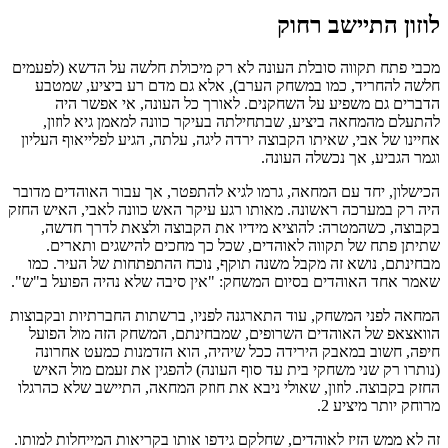
לוזון התיישב רחוק
מכבי פתח תקווה סובלת העונה לא רק מיכולת חלשה על הדשא (לפעמים
חלשה להחריד, כמו במשחק הערב), אלא גם מדם רע ביציע, שמטבע
הדברים גם משפיע על השחקנים. לאורך כל העונה, אי אפשר היה
להתעלם מהמחאה ביציע, שבתחילתה בעיקר כוונה למאמן גיא לוזון,
אחיינו של אבי, שאיתו הקבוצה ירדה ליגה, עלתה, הגיע לפלייאוף העליון
וגמר הגביע, אך נכשלה העונה.
הכישלון, יחד עם המחאה, גרמו לגיא להתפטר, אך עבור האוהדים מדובר
היה רק במערכה ראשונה. מאותו רגע עיקר האש כוונה לאבי, האיש החזק
בקבוצה, כשהמטרה: להוציא מידיו את הקבוצה ולצאת לדרך חדשה,
שתיתן פתח של תקווה לאוהדים, שכל כך מחכים להישגים ותארים.
מבחינתם, נושא זה מקבל משנה תוקף, נוכח ההתפתחות של העיר. כמו
שאמר אחד האוהדים בסיום המשחק: "אין סיבה שלא נהיה הפועל ב"ש".
המחאה לפני המשחק, עוד התארגנה לפניו, ברשתות החברתיות ובקבוצות
הוואצאפ של האוהדים השרופים, שמבחינתם, המשחק הזה מול הפועל
חיפה, חשוב במאבק הירידה ככל שיהיה, הוא הזדמנות כמעט אחרונה
(נותרו רק שני משחקי בית עד סוף העונה) להפגין את זעמם מול האיש
החזק בקבוצה. לוזון, שאולי ניבא את חוזק המחאה, התיישב שלא כהרגלו
מרוחק יותר מיציע 2.
זה לא ממש הזיז לאוהדים, שחלקם גידפו אותו בקריאות המייחלות למותו.