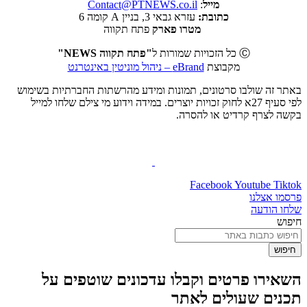
מייל
:
Contact@PTNEWS.co.il
כתובת:
עזרא גבאי 3, בניין A קומה 6
מטרו פארק
פתח תקווה
Ⓒ כל הזכויות שמורות ל
"פתח תקווה NEWS"
מקבוצת
eBrand – ניהול מוניטין באינטרנט
באתר זה שולבו סרטונים, תמונות ומידע מהרשתות החברתיות בשימוש
לפי סעיף 27א לחוק זכויות יוצרים. במידה וידוע מי צילם שלחו למייל
בקשה לצרף קרדיט או להסרה.
Facebook
Youtube
Tiktok
פרסמו אצלנו
שלחו הודעה
חיפוש
חיפוש
השאירו פרטים וקבלו עדכונים שוטפים על
תכנים שעולים לאתר