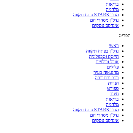
בריאות
מלחמה
מדור STARS פתח תקווה
נדל"ן מסחרי חם
אינדקס עסקים
תפריט
ראשי
נדל"ן בפתח תקווה
הייטק וטכנולוגיה
אוכל ובילויים
פלילים
מהנעשה בעיר
רכב ותחבורה
חנויות
ספורט
חינוך
בריאות
מלחמה
מדור STARS פתח תקווה
נדל"ן מסחרי חם
אינדקס עסקים