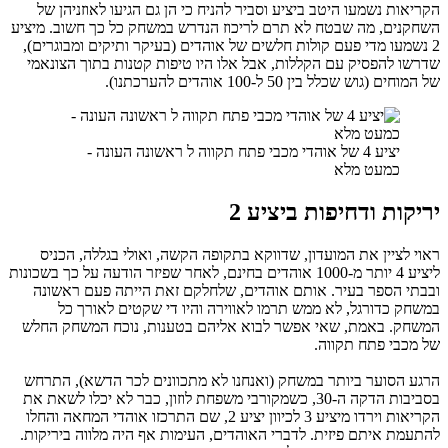
הקריאות נשמעו היטב ביציע וסביר להניח כי הן גם הגיעו לאוזניהן של
השחקנים, מה שבטח לא תרם לריכוז הנדרש במשחק כל כך חשוב. מיציע
2 נשמעו מדי פעם קולות חלשים של אוהדים (בעיקר ותיקים ומבוגרים),
שדרשו להפסיק עם הקללות, אבל אלו היו טיפות קטנות בתוך הצונאמי
של המוחים (גוש שכלל בין 50 ל-100 אוהדים להערכתנו).
יציע 4 של אוהדי מכבי פתח תקווה ל ראשונה העונה -
כמעט מלא
יריקות ודחיפות ביציע 2
ראוי לציין את המועדון, שדווקא בתקופה הקשה, ואולי בגללה, הכניס
ליציע 4 יותר מ-1000 אוהדים בחינם, לאחר שפיזר הודעה על כך בשכונות
ובבתי הספר בעיר. אותם אוהדים, שלחלקם זאת הייתה פעם ראשונה
במשחק כדורגל, לא ממש תרמו לאווירה והיו די שקטים לאורך כל
המשחק. באמת, שאי אפשר לבוא אליהם בטענות, נוכח המשחק החלש
של מכבי פתח תקווה.
הרגע הסוער ביותר במשחק (ואנחנו לא מתכוונים לכר הדשא), התרחש
בסביבות הדקה ה-30, כשמקורבי משפחת לוזון, כבר לא יכלו לשאת את
הקריאות וירדו מיציע 3 לכיוון יציע 2, שם התרכזו אוהדי המחאה והחלו
להתעמת איתם פיזית. לדברי האוהדים, העימות אף היה מלווה ביריקות.