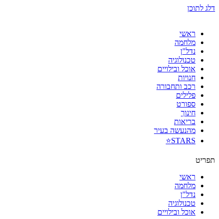
דלג לתוכן
ראשי
מלחמה
נדל"ן
טכנולוגיה
אוכל ובילויים
חנויות
רכב ותחבורה
פלילים
ספורט
חינוך
בריאות
מהנעשה בעיר
STARS⭐
תפריט
ראשי
מלחמה
נדל"ן
טכנולוגיה
אוכל ובילויים