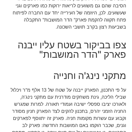
הסיבה שהם גם משוועים לריאות ירוקות כמו פארקים וגני
שעשועים. לכן, היוזמה של העירייה יחד עם החברה לפיתוח
פתח תקווה להקמת פארק" הדר המושבות" התקבלה
בשביעות רצון בקרב תושבי השכונה.
צפו בביקור בשטח עליו ייבנה
פארק "הדר המושבות"
מתקני נינג'ה וחנייה
על פי התכנון, הפארק ייבנה על שטח של 13 אלף מ"ר ויכלול
שבילי הליכה, גינת משחקים מודרנית עם מתקני נינג'ה,
ולאורכו יציבו ספסלי ישיבה ועמודי תאורה. למרות שמגרש
החניה הזמני יהרס, בתכנון להקים לצד הפארק חניון מסודר
וקבוע עם עשרות מקומות חניה. פארק זה יתווסף לפארקים
וגנים, שכבר הוקמו באם המושבות החדשה: פארק לב