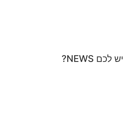
יש לכם NEWS?
מחכים לשמוע מה חדש אצלך
לכל עסק יש סיפור מעניין, אז למה שהוא לא יופיע
כאן?
התקשרו ל: 03-9153169