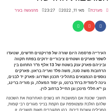
מערכת
מאי 11, 2022
23:27
מהנעשה בעיר
העירייה פרסמה היום שורה של פרויקטים חדשים, שנועדו
לשפר פארקים ושטחים ציבוריים ירוקים בפתח תקווה
וביניהם פארק ענק בשטח של 13 אלף מ"ר התחום בין
הרחובות משה סנה, משה פלד ואריה בראון. פארקים
נוספים הנמצאים בתהליכי תכנון ושדרוג: פארק יד לבנים,
גינה לימודית ברח' ברנט, גן יסוד המעלה, גן מוריה ברינג,
גן י"א חללי מינכן וגן החייל ברחוב לוין.
תושבי שכונת אם המושבות חוו בשנים האחרונות את השכונה
שלהם הולכת ומצטופפת עם הקמת בנייני מגורים רבי קומות,
המכילים עשרות דירות, בהן מתגוררים מאות תושבים. זו