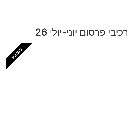
רכיבי פרסום יוני-יולי 26
במבצע!
חזקים בפתח תקווה
יש לכם עסק בפתח תקווה? זה המקום שלכם
לתפוס נוכחות דיגיטלית לוקאלית
כל הפרטים, כל המחירים