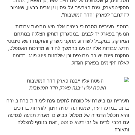
הסביונים, גן שעשועים על שם חיים שפר, גן הפפיון, מתחם
הסקייטפארק, גינת הצבעים על גיסין וגן אריה בראון, שאמור
להתחבר לפארק "הדר המושבות".
בנוסף, העירייה מסרה כי בימים אלה היא מבצעת עבודות
המשך בפארק יד לבנים, במסגרתן תותקן הצללה במתחם
המזרקה, במקביל לשדרוג מתקני משחק והתקנת דשא סינטטי
חדש. עבודות אלה יבוצעו בהמשך לחידוש מדרכות האספלט,
התקנת פינת ישיבה מרוצפת וכן שולחנות פינג פונג, בדומה
לאלה הקיימים בפארק הגדול.
השטח עליו ייבנה פארק הדר המושבות
העירייה גם בישרה על כוונתה להקים גינה לימודית ברחוב זרח
ברנט במרכז העיר, שמטרתה תהיה חינוך לזהירות בדרכים
והיא תכלול הדמייה של מסלולי כבישים ומערת תנועה לנסיעה
עם רכבי ילדים על גבי דשא סינטטי, זאת בנוסף להצללה
ותאורה.