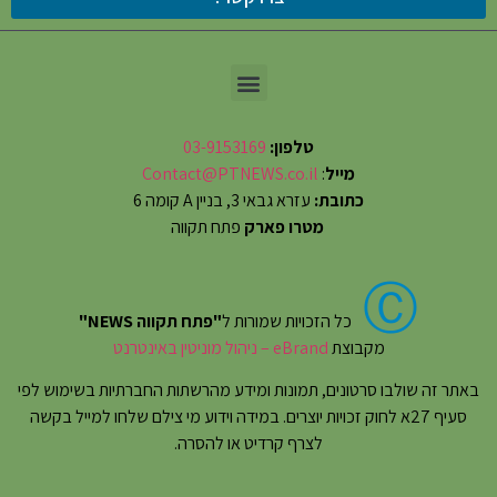
טלפון:
03-9153169
מייל
:
Contact@PTNEWS.co.il
כתובת:
עזרא גבאי 3, בניין A קומה 6
מטרו פארק
פתח תקווה
Ⓒ
כל הזכויות שמורות ל
"פתח תקווה NEWS"
מקבוצת
eBrand – ניהול מוניטין באינטרנט
באתר זה שולבו סרטונים, תמונות ומידע מהרשתות החברתיות בשימוש לפי
סעיף 27א לחוק זכויות יוצרים. במידה וידוע מי צילם שלחו למייל בקשה
לצרף קרדיט או להסרה.