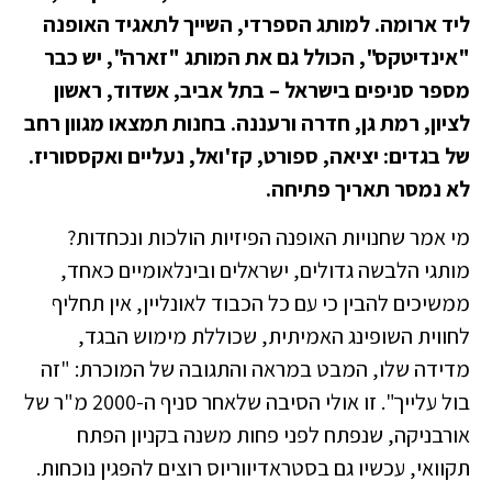
ליד ארומה. למותג הספרדי, השייך לתאגיד האופנה
"אינדיטקס", הכולל גם את המותג "זארה", יש כבר
מספר סניפים בישראל – בתל אביב, אשדוד, ראשון
לציון, רמת גן, חדרה ורעננה. בחנות תמצאו מגוון רחב
של בגדים: יציאה, ספורט, קז'ואל, נעליים ואקססוריז.
לא נמסר תאריך פתיחה.
מי אמר שחנויות האופנה הפיזיות הולכות ונכחדות?
מותגי הלבשה גדולים, ישראלים ובינלאומיים כאחד,
ממשיכים להבין כי עם כל הכבוד לאונליין, אין תחליף
לחווית השופינג האמיתית, שכוללת מימוש הבגד,
מדידה שלו, המבט במראה והתגובה של המוכרת: "זה
בול עלייך". זו אולי הסיבה שלאחר סניף ה-2000 מ"ר של
אורבניקה, שנפתח לפני פחות משנה בקניון הפתח
תקוואי, עכשיו גם בסטראדיווריוס רוצים להפגין נוכחות.