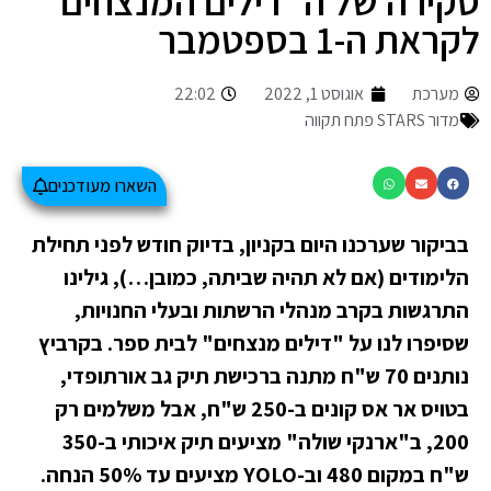
סקירה של ה"דילים המנצחים"
לקראת ה-1 בספטמבר
מערכת
אוגוסט 1, 2022
22:02
מדור STARS פתח תקווה
השארו מעודכנים
בביקור שערכנו היום בקניון, בדיוק חודש לפני תחילת
הלימודים (אם לא תהיה שביתה, כמובן…), גילינו
התרגשות בקרב מנהלי הרשתות ובעלי החנויות,
שסיפרו לנו על "דילים מנצחים" לבית ספר. בקרביץ
נותנים 70 ש"ח מתנה ברכישת תיק גב אורתופדי,
בטויס אר אס קונים ב-250 ש"ח, אבל משלמים רק
200, ב"ארנקי שולה" מציעים תיק איכותי ב-350
ש"ח במקום 480 וב-YOLO מציעים עד 50% הנחה.