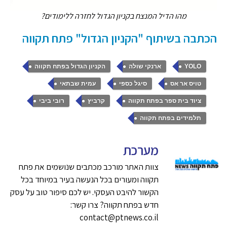
מהו הדיל המנצח בקניון הגדול לחזרה ללימודים?
הכתבה בשיתוף "הקניון הגדול" פתח תקווה
,
,
,
YOLO
ארנקי שולה
הקניון הגדול בפתח תקווה
,
,
,
טויס אר אס
סיגל כספי
עמית שבתאי
,
,
,
ציוד בית ספר בפתח תקווה
קרביץ
רובי ביבי
תלמידים בפתח תקווה
מערכת
צוות האתר מורכב מכתבים שנושמים את פתח
תקווה ומעורים בכל הנעשה בעיר במיוחד בכל
הקשור להיבט העסקי. יש לכם סיפור טוב על עסק
חדש בפתח תקווה? צרו קשר:
contact@ptnews.co.il