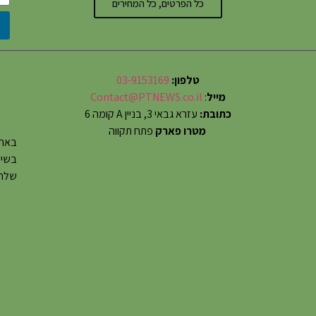
כל הפרטים, כל המחירים
טלפון:
03-9153169
מייל
:
Contact@PTNEWS.co.il
כתובת:
עזרא גבאי 3, בניין A קומה 6
מטרו פארק
פתח תקווה
באתר
שלחו