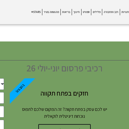
חנויות
רכב ותחבורה
פלילים
ספורט
חינוך
בריאות
מהנעשה בעיר
STARS⭐
רכיבי פרסום יוני-יולי 26
במבצע!
חזקים בפתח תקווה
יש לכם עסק בפתח תקווה? זה המקום שלכם לתפוס
נוכחות דיגיטלית לוקאלית