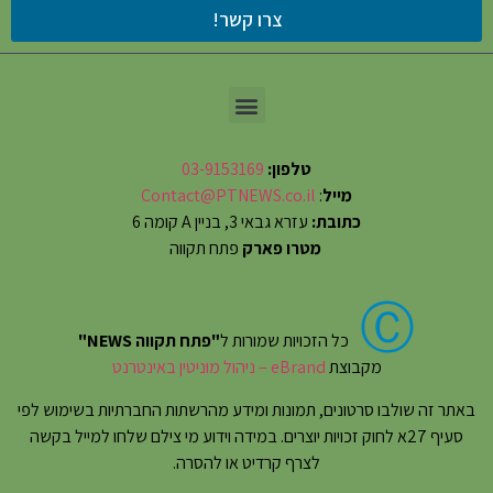
צרו קשר!
טלפון:
03-9153169
מייל
:
Contact@PTNEWS.co.il
כתובת:
עזרא גבאי 3, בניין A קומה 6
מטרו פארק
פתח תקווה
Ⓒ
כל הזכויות שמורות ל
"פתח תקווה NEWS"
מקבוצת
eBrand – ניהול מוניטין באינטרנט
באתר זה שולבו סרטונים, תמונות ומידע מהרשתות החברתיות בשימוש לפי
סעיף 27א לחוק זכויות יוצרים. במידה וידוע מי צילם שלחו למייל בקשה
לצרף קרדיט או להסרה.