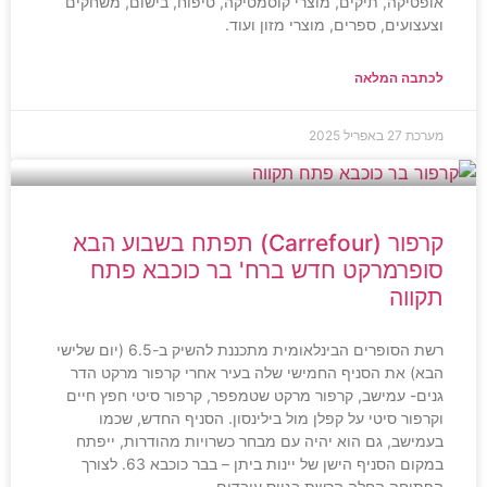
אופטיקה, תיקים, מוצרי קוסמטיקה, טיפוח, בישום, משחקים
וצעצועים, ספרים, מוצרי מזון ועוד.
לכתבה המלאה
מערכת
27 באפריל 2025
קרפור (Carrefour) תפתח בשבוע הבא
סופרמרקט חדש ברח' בר כוכבא פתח
תקווה
רשת הסופרים הבינלאומית מתכננת להשיק ב-6.5 (יום שלישי
הבא) את הסניף החמישי שלה בעיר אחרי קרפור מרקט הדר
גנים- עמישב, קרפור מרקט שטמפפר, קרפור סיטי חפץ חיים
וקרפור סיטי על קפלן מול בילינסון. הסניף החדש, שכמו
בעמישב, גם הוא יהיה עם מבחר כשרויות מהודרות, ייפתח
במקום הסניף הישן של יינות ביתן – בבר כוכבא 63. לצורך
הפתיחה החלה הרשת בגיוס עובדים.