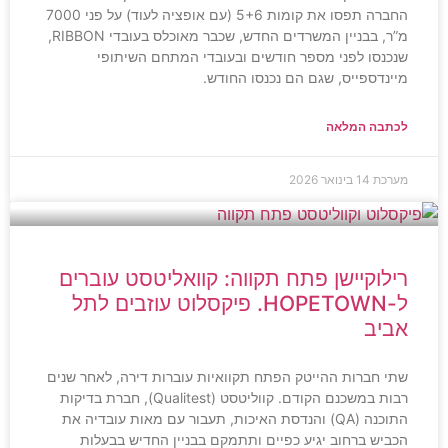
החברה תפסו את קומות 5+6 (עם אופציה לעוד) על פני 7000
מ”ר, בבניין המשרדים החדש, שכבר מאוכלס בעובדי RIBBON,
שנכנסו לפני מספר חודשים ובעובדי המתחם השיתופי
מיינדספייס, שגם הם נכנסו החודש.
לכתבה המלאה
מערכת
14 בינואר 2026
רילוקיישן פתח תקווה: קוואליטסט עוברים
ל-HOPETOWN. פיקסלוט עוזבים לתל
אביב
שתי חברות ההייטק הפתח תקוואיות עוברות דירה, לאחר שנים
רבות במשכנם הקודם. קווליטסט (Qualitest), חברת בדיקות
התוכנה (QA) והנדסת האיכות, תעבור עם מאות עובדיה את
הכביש ברחוב יגיע כפיים ותתמקם בבניין החדיש בבעלות