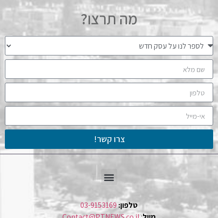
מה תרצו?
צרו קשר!
טלפון:
03-9153169
מייל
:
Contact@PTNEWS.co.il