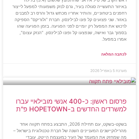
באיזור התעשייה סגולה בעיר, גרם לנזק משמעותי למפעל לייצור
רחפנים ביטחוניים, והותיר אחריו מכתש גדול והרס רב למבנים
באזור. שני פצועים קל פונו לבילינסון. חברת "ולוריקס" הספיקה
לרכוש את המפעל רק יומיים לפני הפגיעה. בזמן הפגיעה שהו
בסמוך גבר ואישה, שנפצעו קל ופונו לבילינסון. "הנזק עצום",
אמרו במפעל.
לכתבה המלאה
מערכת
5 באפריל 2026
פרסום ראשון: כ-400 אנשי מובילאיי עברו
למשרדים החדשים ב-HOPETOWN פ"ת
בשקט-בשקט, עם תחילת 2026, התבצע בפתח תקווה אחד
מהרילוקיישנים המעניינים השנה של חברת טכנולוגית בישראל –
מה שמחזק את המעמד של העיר כמעצמת הייטק. עובדי