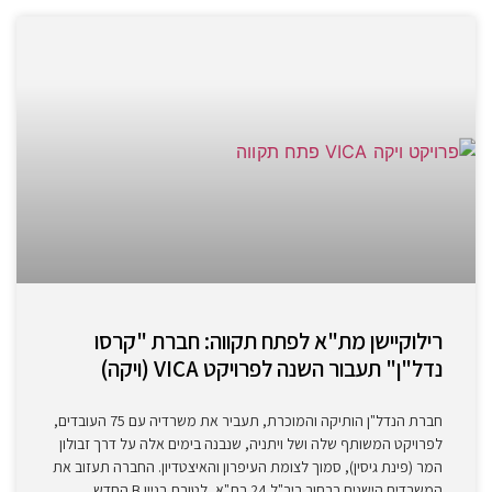
רילוקיישן מת"א לפתח תקווה: חברת "קרסו
נדל"ן" תעבור השנה לפרויקט VICA (ויקה)
חברת הנדל"ן הותיקה והמוכרת, תעביר את משרדיה עם 75 העובדים,
לפרויקט המשותף שלה ושל ויתניה, שנבנה בימים אלה על דרך זבולון
המר (פינת גיסין), סמוך לצומת העיפרון והאיצטדיון. החברה תעזוב את
המשרדים הישנים ברחוב ריב"ל 24 בת"א, לטובת בניין B החדש,