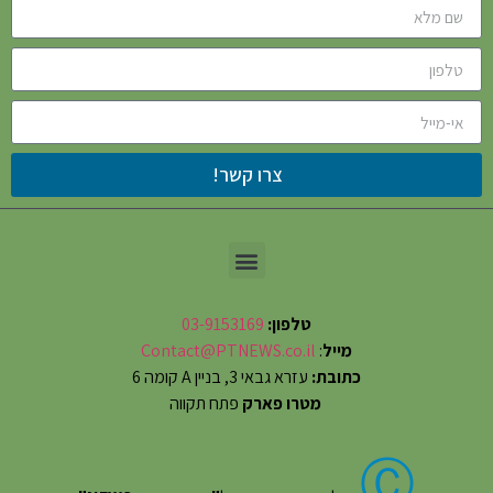
צרו קשר!
טלפון:
03-9153169
מייל
:
Contact@PTNEWS.co.il
כתובת:
עזרא גבאי 3, בניין A קומה 6
מטרו פארק
פתח תקווה
Ⓒ