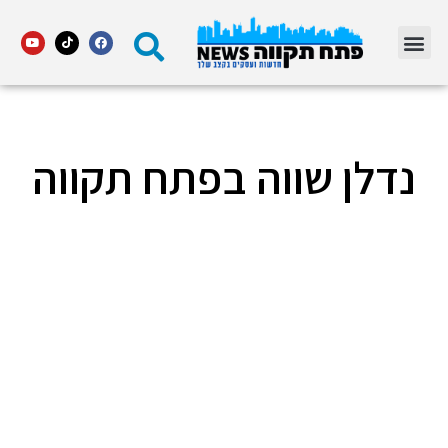
מדור STARS פתח תקווה
נדלן שווה בפתח תקווה