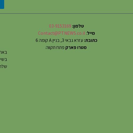
טלפון:
03-9153169
מייל
:
Contact@PTNEWS.co.il
כתובת:
עזרא גבאי 3, בניין A קומה 6
מטרו פארק
פתח תקווה
באתר
שלחו