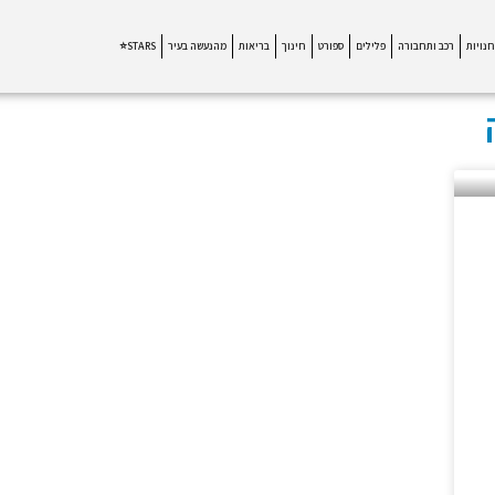
חנויות
רכב ותחבורה
פלילים
ספורט
חינוך
בריאות
מהנעשה בעיר
STARS⭐