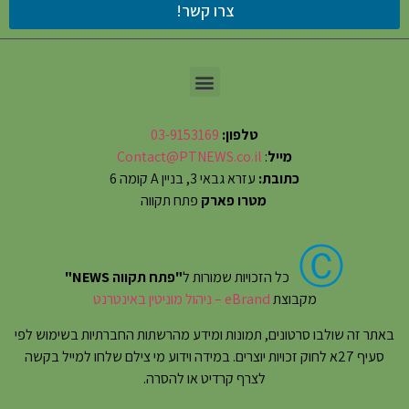
צרו קשר!
טלפון:
03-9153169
מייל
:
Contact@PTNEWS.co.il
כתובת:
עזרא גבאי 3, בניין A קומה 6
מטרו פארק
פתח תקווה
Ⓒ
כל הזכויות שמורות ל
"פתח תקווה NEWS"
מקבוצת
eBrand – ניהול מוניטין באינטרנט
באתר זה שולבו סרטונים, תמונות ומידע מהרשתות החברתיות בשימוש לפי
סעיף 27א לחוק זכויות יוצרים. במידה וידוע מי צילם שלחו למייל בקשה
לצרף קרדיט או להסרה.