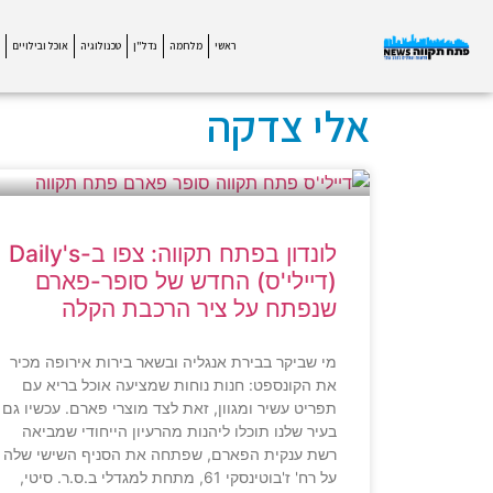
ראשי
מלחמה
נדל"ן
טכנולוגיה
אוכל ובילויים
אלי צדקה
לונדון בפתח תקווה: צפו ב-Daily's
(דיילי'ס) החדש של סופר-פארם
שנפתח על ציר הרכבת הקלה
מי שביקר בבירת אנגליה ובשאר בירות אירופה מכיר
את הקונספט: חנות נוחות שמציעה אוכל בריא עם
תפריט עשיר ומגוון, זאת לצד מוצרי פארם. עכשיו גם
בעיר שלנו תוכלו ליהנות מהרעיון הייחודי שמביאה
רשת ענקית הפארם, שפתחה את הסניף השישי שלה
על רח' ז'בוטינסקי 61, מתחת למגדלי ב.ס.ר. סיטי,