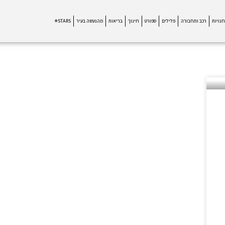
חנויות
רכב ותחבורה
פלילים
ספורט
חינוך
בריאות
מהנעשה בעיר
STARS⭐