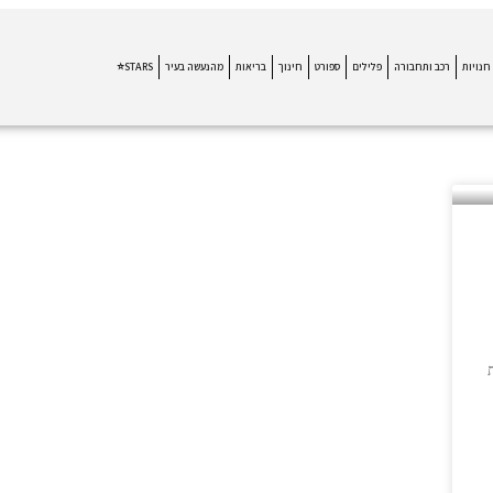
חנויות
רכב ותחבורה
פלילים
ספורט
חינוך
בריאות
מהנעשה בעיר
STARS⭐