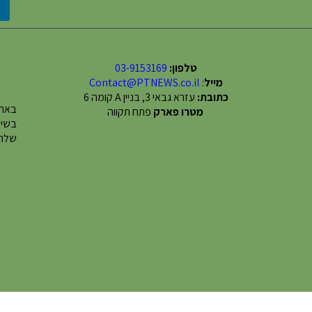
טלפון:
03-9153169
מייל
:
Contact@PTNEWS.co.il
כתובת:
עזרא גבאי 3, בניין A קומה 6
באתר
מטרו פארק
פתח תקווה
שלחו