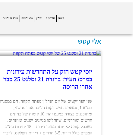
ראשי
מלחמה
נדל"ן
טכנולוגיה
אוכל ובילויים
אלי קטש
יוסי קטש חזק על התחדשות עירונית
במרכז העיר: ברנדה 21 וסלנט 25 כבר
אחרי הריסה
שני הפרויקטים של יזם הנדל"ן מפתח תקווה, הם במסגרת
תמ"א 1, נמצאים חמש דקות הליכה אחד מהשני,
ומתוכננים בצורה כמעט זהה: 10 קומות של בניינים
חדשים ומודרניים, שהחליפו בניינים ישנים ומוזנחים,
כשבכל קומה לא יותר משתי דירות – 18 יחידות סה"כ.
המפרט כולל דירות 3-5 חדרים + דירות דופלקס. לדברי