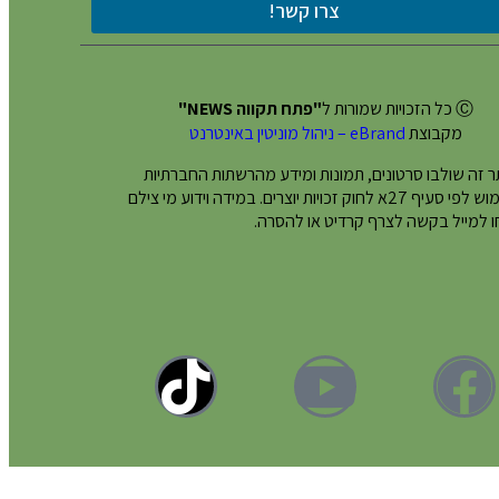
צרו קשר!
Ⓒ כל הזכויות שמורות ל
"פתח תקווה NEWS"
מקבוצת
eBrand – ניהול מוניטין באינטרנט
 זה שולבו סרטונים, תמונות ומידע מהרשתות החברתיות
בשימוש לפי סעיף 27א לחוק זכויות יוצרים. במידה וידוע מי צילם
 למייל בקשה לצרף קרדיט או להסרה.