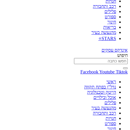
חנויות
רכב ותחבורה
פלילים
ספורט
חינוך
בריאות
מהנעשה בעיר
STARS⭐
אינדקס עסקים
חיפוש
Facebook
Youtube
Tiktok
ראשי
נדל"ן בפתח תקווה
הייטק וטכנולוגיה
אוכל ובילויים
פלילים
מהנעשה בעיר
רכב ותחבורה
חנויות
ספורט
חינוך