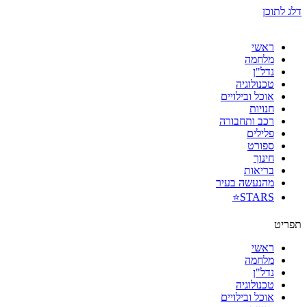
דלג לתוכן
ראשי
מלחמה
נדל"ן
טכנולוגיה
אוכל ובילויים
חנויות
רכב ותחבורה
פלילים
ספורט
חינוך
בריאות
מהנעשה בעיר
STARS⭐
תפריט
ראשי
מלחמה
נדל"ן
טכנולוגיה
אוכל ובילויים