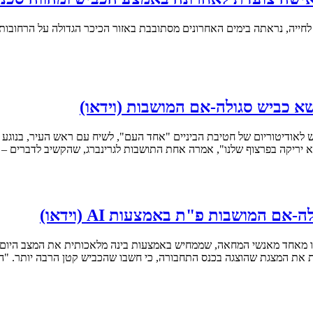
פי דיווח של התושבים ברשתות החברתיות, האישה, שנראית בשנות ה-30 לחייה, נראתה בימים האחרונים מסתובבת ב
א כביש סגולה-אם המושבות (וידאו)
הוא יריקה בפרצוף שלנו", אמרה אחת התושבות לגרינברג, שהקשיב לדברים –
 המושבות פ"ת באמצעות AI (וידאו)
ת את המצגת שהוצגה בכנס התחבורה, כי חשבו שהכביש קטן הרבה יותר. "ה