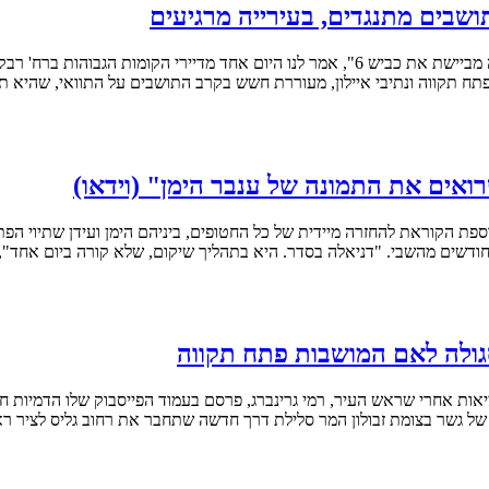
בים מתנגדים, בעירייה מרגיעים
"חשבנו שזה יהיה כביש רגיל, אבל זו הולכת להיות אוטוסטרדה, שלא הייתה מביישת את כביש 6",
תח תקווה ונתיבי איילון, מעוררת חשש בקרב התושבים על התוואי, שהיא תפ
ואים את התמונה של ענבר הימן" (וידאו)
סגולה לאם המושבות פתח תקווה
של גשר בצומת זבולון המר סלילת דרך חדשה שתחבר את רחוב גליס לציר ראשו