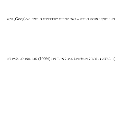
בביקור שביצענו הבוקר, מצאנו את חנות הגלידה של רשת הגלידריות הגדולה בישראל מפורקת מהיסוד ונותרה שוממה, לאכזבת מספר הורים וילדים, שהגיעו ומצאו אותה סגורה – זאת למרות שבכרטיס העסקי ב-Google, היא
זה יהיה הסניף השני של הרשת בפתח תקווה (לאחר זה שברחוב חיים עוזר במרכז העיר) והשביעי בסך הכל (יש עוד ארבעה בנתניה ועוד אחד בכפר סבא). בפיצה החדשה מבטיחים גבינה איכותית (100%) עם מוצרלה אמיתית