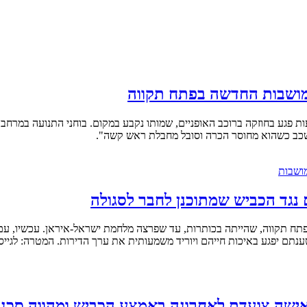
 בשעות הצהריים, כשרכב ההסעות פגע בחוזקה ברוכב האופניים, שמותו נקבע במקום. בוחני ה
 שכב כשהוא מחוסר הכרה וסובל מחבלת ראש קשה".
נגד הכביש שמתוכנן לחבר לסגולה
תח תקווה, שהייתה בכותרות, עד שפרצה מלחמת ישראל-איראן. עכשיו, ע
ע באיכות חייהם ויוריד משמעותית את ערך הדירות. המטרה: לגייס 400 אלף ש"
ישה צועדת לאחרונה באמצע הכביש ומהווה סכנה