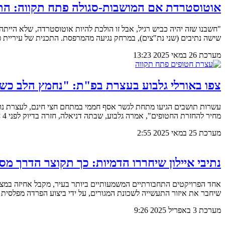
אוטוסטרדת אם המושבות-סגולה פתח תקווה: התוש
שישה נתיבים (שני נת"צים), במרחק נגיעה מהמרפסת. התכנית של עיריית פ
מערכת
26 במאי 2025
13:23
צפו באורלי גלבוע בעצרת בפ"ת: "נחמץ הלב כשר
מחיר להחזרת החטופים", אמרה גלבוע, שבתה דניאלה, חזרה בדיוק לפני 4 חודשים מהשבי. "דניאלה בסדר. היא בתהליך שיקום, שלא קורה ביום אחד", סיפרה לפתח תקווה NEWS
מערכת
25 במאי 2025
2:55
נתיבי איילון שיחררו הדמיות: כך תקוצר הדרך מ
שיחבר את איזור התעשייה לשכונת המגורים, על ידי ביצוע הפרדה מפלסית 
מערכת
3 באפריל 2025
9:26