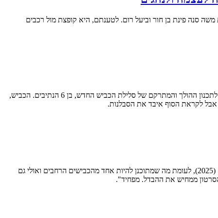
אזור הכיכר הגדולה על הרחובות משה סנה פינת בן חור וביעל רום. לטענתם, היא קופצת מול רכבים
כ-100 תושבים, בעיקר משכונות אם המושבות החדשה והותיקה, הגיעו אמש לאודיטוריום של חטיבת הביניים "אחד העם", לשיח עם ראש העיר, בנוגע לתכנון ההולך והמתרקם של סלילת הכביש החדש, בן 6 הנתיבים. הכביש,
 אבל לקראת הסוף איבד את הסבלנות.
שיחת היום בעיר, תופסת היום טוויסט מיוחד, עם סרטון ויראלי שהגיע אלינו מאחד מאנשי המחאה, שממחיש באמצעות בינה מלאכותית את המצב היום (2025), לעומת מה שמתוכנן להיות אחד מהכבישים הרחבים ואולי גם
סרטון ממחיש את ההבדל. מפחיד".