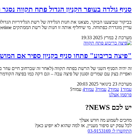
סניף גולדה בעופר הקניון הגדול פתח תקווה נסגר ו
עדיין מוגדרת כפתוחה. מי שיחליף אותה זו חנות של רשת הממתקים Sweetime שתרחיב את הסניף בקניון ותרד מהעליונה לקומה תחתונה.
מערכת
2 במרץ 2025
19:33
"פיצה בריבוע" פתחו סניף בקניון ספיר אם המו
ואפיית בצק עם שמרים וסגנון של פיצה עבה – וגם דקה כמו בפיצה הקודמת.
מערכת
23 בינואר 2025
20:03
עמוד
1
עמוד
2
עמוד
3
עמוד
4
עמוד
5
פרסמו אצלנו
יש לכם NEWS?
מחכים לשמוע מה חדש אצלך
לכל עסק יש סיפור מעניין, אז למה שהוא לא יופיע כאן?
התקשרו ל: 03-9153169