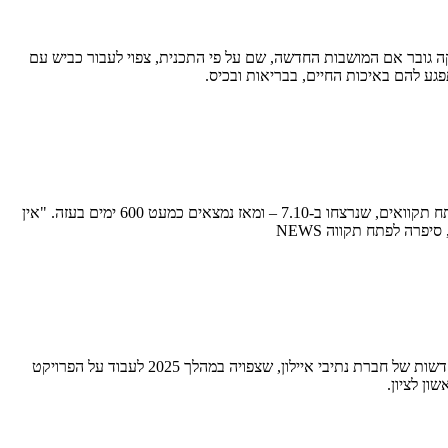
 אמר לנו היום אחד מדיירי הקומות הגבוהות ברח' רבקה גובר אם המושבות החדשה, שם על פי התכנית, צפוי לעבור כביש עם
גע להם באיכות החיים, בבריאות ובכיס.
עשרות תושבים הגיעו מתחת לגשר אסף חממי במתחם חצי חינם, לעצרת נוספת הקוראת להחזרה מיידית של כל החטופים, ביניהם הימן ועידן שתיוי הפתח תקוואים, שנרצחו ב-7.10 – ומאז נמצאים כמעט 600 ימים בעזה. "אין
אחד הפרויקטים התחבורתיים המשמעותיים ביותר בעיר, מקבל אחיזה במציאות אחרי שראש העיר, רמי גרינברג, פרסם בעמוד הפייסבוק שלו הדמיות חדשות של חברת נתיבי איילון, שצפויה במהלך 2025 לעבוד על הפרויקט
ן לציון.