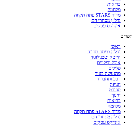
בריאות
מלחמה
מדור STARS פתח תקווה
נדל"ן מסחרי חם
אינדקס עסקים
תפריט
ראשי
נדל"ן בפתח תקווה
הייטק וטכנולוגיה
אוכל ובילויים
פלילים
מהנעשה בעיר
רכב ותחבורה
חנויות
ספורט
חינוך
בריאות
מלחמה
מדור STARS פתח תקווה
נדל"ן מסחרי חם
אינדקס עסקים