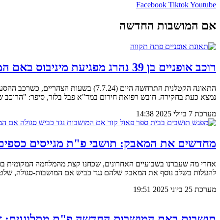
Facebook
Tiktok
Youtube
אם המושבות החדשה
רוכב אופניים בן 39 נהרג מפגיעת מיניבוס באם המושבות החדשה בפתח תקווה
התאונה הקטלנית התרחשה היום (7.7.24)
נמצא כעת בחקירה. חובש רפואת חירום במד"א פבל בלזר, סיפר: "הרוכב
מערכת
7 ביולי 2025
14:38
מחדשים את המאבק: תושבי פ"ת מגייסים כספים 
אחרי מה שעברנו בשבועיים האחרונים, שכחנו קצת מהמלחמה המקומית בפ
להעלות בשלב נוסף את המאבק שלהם נגד כביש אם המושבות-סגולה, שלטענתם יפג
מערכת
25 ביוני 2025
19:51
תושבים באם המושבות החדשה פ"ת מתלוננים: א