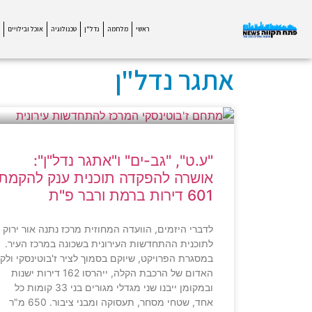
ראשי
מלחמה
נדל"ן
טכנולוגיה
אוכל ובילויים
אתגר נדל"ן
"ע.ט", "גב-ים" ו"אתגר נדל"ן":
אושרה להפקדה תוכנית ענק להקמת
601 דירות ברמת ורבר פ"ת
לדברי היזמים, הוועדה המחוזית מרכז נתנה אור ירוק
לתוכנית ההתחדשות העירונית בשכונה במרכז העיר.
במסגרת הפרויקט, שיוקם בסמוך לציר ז'בוטינסקי ולקו
האדום של הרכבת הקלה, ייהרסו 162 דירות ישנות
ובמקומן ייבנו שני מגדלי מגורים בני 33 קומות כל
אחד, שטחי מסחר, תעסוקה ומבני ציבור. 650 מ"ר