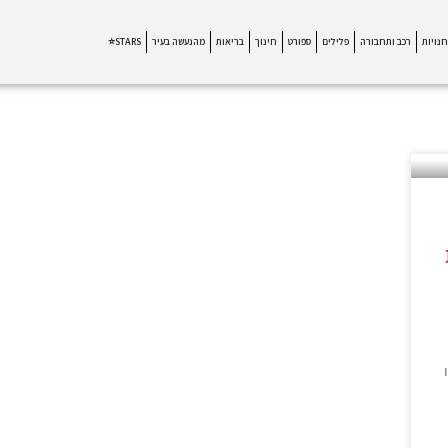
חנויות
רכב ותחבורה
פלילים
ספורט
חינוך
בריאות
מהנעשה בעיר
STARS⭐