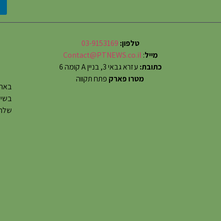
טלפון:
03-9153169
מייל
:
Contact@PTNEWS.co.il
כתובת:
עזרא גבאי 3, בניין A קומה 6
מטרו פארק
פתח תקווה
באתר
שלחו