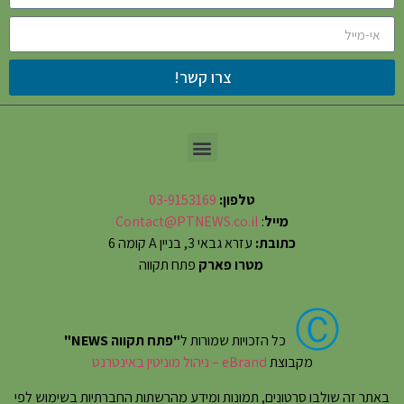
צרו קשר!
טלפון:
03-9153169
מייל
:
Contact@PTNEWS.co.il
כתובת:
עזרא גבאי 3, בניין A קומה 6
מטרו פארק
פתח תקווה
Ⓒ
כל הזכויות שמורות ל
"פתח תקווה NEWS"
מקבוצת
eBrand – ניהול מוניטין באינטרנט
באתר זה שולבו סרטונים, תמונות ומידע מהרשתות החברתיות בשימוש לפי