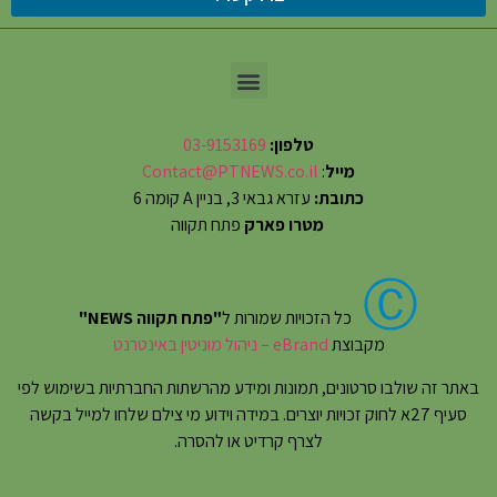
טלפון:
03-9153169
מייל
:
Contact@PTNEWS.co.il
כתובת:
עזרא גבאי 3, בניין A קומה 6
מטרו פארק
פתח תקווה
Ⓒ
כל הזכויות שמורות ל
"פתח תקווה NEWS"
מקבוצת
eBrand – ניהול מוניטין באינטרנט
באתר זה שולבו סרטונים, תמונות ומידע מהרשתות החברתיות בשימוש לפי
סעיף 27א לחוק זכויות יוצרים. במידה וידוע מי צילם שלחו למייל בקשה
לצרף קרדיט או להסרה.