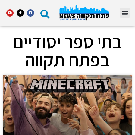
מדור STARS פתח תקווה
בתי ספר יסודיים
בפתח תקווה