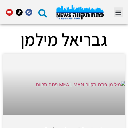
מדור STARS פתח תקווה
גבריאל מילמן