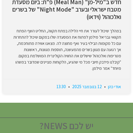
חדש ב"מיל-מן" (Meal Man) פ"ת: ביום מסעדת
מטבח ישראלי ובערב "Night Mode" של בשרים
ואלכוהול (וידאו)
במהלך שיכול לעורר את חיי הלילה בפתח תקווה, החליט השף הפתח
תקוואי גבריאל מילמן לפתוח את המסעדה שלו במקום שיכול להתחרות
עם כל מקומות הבילוי בעיר ואף מחוצה לה. מצאנו אווירה מתוחכמת,
אך רגועה עם מגוון בשרים מהמעשנה, תוספות מגוונות, ראשונות
מטריפות ואלכוהול שישלים את החוויה הקולינרית המושלמת במקום.
"קיבלנו פידבק חיובי מכל מי שהגיע, הלקוחות מציינים שמדובר במשהו
מיוחד" אמר מילמן.
אודי כהן
12 בנובמבר 2025
13:30
יש לכם NEWS?