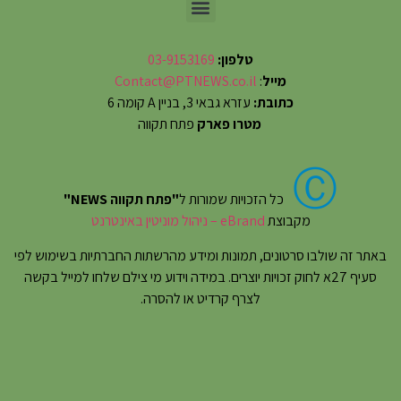
טלפון:
03-9153169
מייל
:
Contact@PTNEWS.co.il
כתובת:
עזרא גבאי 3, בניין A קומה 6
מטרו פארק
פתח תקווה
Ⓒ
כל הזכויות שמורות ל
"פתח תקווה NEWS"
מקבוצת
eBrand – ניהול מוניטין באינטרנט
באתר זה שולבו סרטונים, תמונות ומידע מהרשתות החברתיות בשימוש לפי
סעיף 27א לחוק זכויות יוצרים. במידה וידוע מי צילם שלחו למייל בקשה
לצרף קרדיט או להסרה.