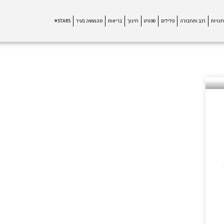
חנויות
רכב ותחבורה
פלילים
ספורט
חינוך
בריאות
מהנעשה בעיר
STARS⭐