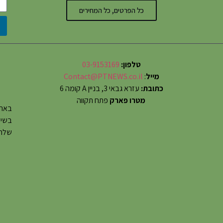
כל הפרטים, כל המחירים
טלפון:
03-9153169
מייל
:
Contact@PTNEWS.co.il
כתובת:
עזרא גבאי 3, בניין A קומה 6
מטרו פארק
פתח תקווה
באתר
שלחו