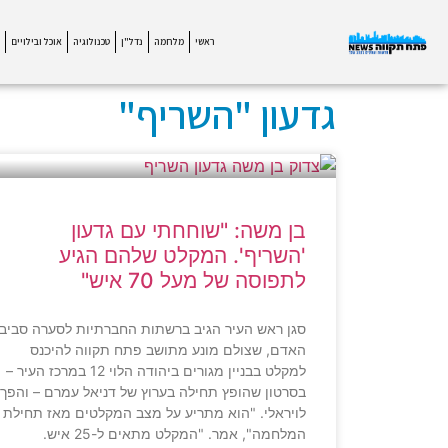
ראשי
מלחמה
נדל"ן
טכנולוגיה
אוכל ובילויים
גדעון "השריף"
בן משה: "שוחחתי עם גדעון
'השריף'. המקלט שלהם הגיע
לתפוסה של מעל 70 איש"
סגן ראש העיר הגיב ברשתות החברתיות לסערה סביב
האדם, שצולם מונע מתושב פתח תקווה להיכנס
למקלט בבניין מגורים ביהודה הלוי 12 במרכז העיר –
בסרטון שהופץ תחילה בערוץ של דניאל עמרם – והפך
לויראלי. "הוא מתריע על מצב המקלטים מאז תחילת
המלחמה", אמר. "המקלט מתאים ל-25 איש.