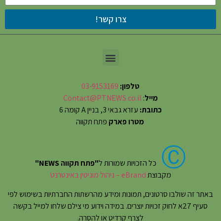
צרו קשר!
טלפון:
03-9153169
מייל
:
Contact@PTNEWS.co.il
כתובת:
עזרא גבאי 3, בניין A קומה 6
מטרו פארק
פתח תקווה
Ⓒ
כל הזכויות שמורות ל
"פתח תקווה NEWS"
מקבוצת
eBrand – ניהול מוניטין באינטרנט
באתר זה שולבו סרטונים, תמונות ומידע מהרשתות החברתיות בשימוש לפי
סעיף 27א לחוק זכויות יוצרים. במידה וידוע מי צילם שלחו למייל בקשה
לצרף קרדיט או להסרה.