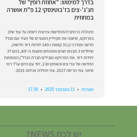
בדרך למימוש: "אחוזת רופין" של
חג'ג'-צים בז'בוטינסקי 12 פ"ת אושרה
במחוזית
מינהלת כרמים להתחדשות עירונית דיווחה על עוד שלב
בפרויקט, שישנה את סקייליין המגורים של העיר עם מגדל
חדשני ומודרני בן 31 קומות ו-140 יחידות דיור חדשות,
שיחליפו 3 מבנים ישנים ומוזנחים משנות ה-60′, בהם 37
יחידות דיור. את הפרויקט מובילים חברת הנדל"ן הממוזגת
החדשה של עדי צים והאחים חג'ג', יחד עם היזם עו"ד רמי
סימני. צפי הריסה 2027. צפי תחילת אכלוס: 2031.
מערכת
11 בנובמבר 2025
17:30
יש לכם NEWS?