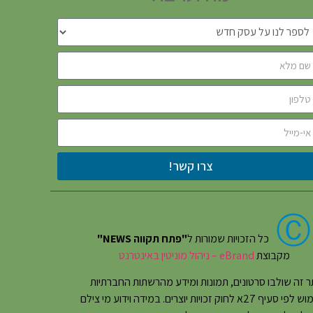
צרו קשר!
Ⓒ
כל הזכויות שמורות ל
"פתח תקווה NEWS"
מקבוצת
eBrand – ניהול מוניטין באינטרנט
 זה שולבו סרטונים, תמונות ומידע מהרשתות החברתיות
בשימוש לפי סעיף 27א לחוק זכויות יוצרים. במידה וידוע מי צילם