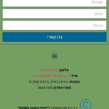
צרו קשר!
טלפון:
03-9153169
מייל
:
Contact@PTNEWS.co.il
כתובת:
עזרא גבאי 3, בניין A קומה 6
מטרו פארק
פתח תקווה
Ⓒ
כל הזכויות שמורות ל
"פתח תקווה NEWS"