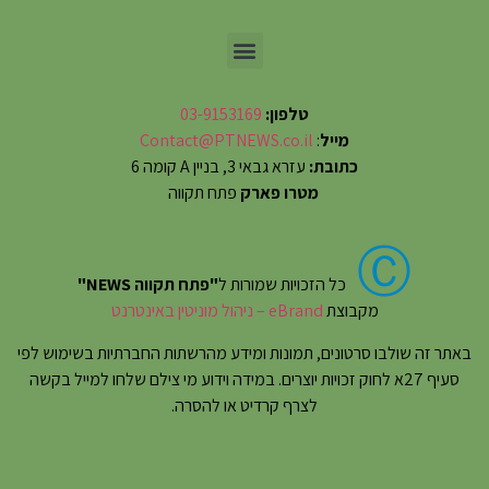
טלפון:
03-9153169
מייל
:
Contact@PTNEWS.co.il
כתובת:
עזרא גבאי 3, בניין A קומה 6
מטרו פארק
פתח תקווה
Ⓒ
כל הזכויות שמורות ל
"פתח תקווה NEWS"
מקבוצת
eBrand – ניהול מוניטין באינטרנט
באתר זה שולבו סרטונים, תמונות ומידע מהרשתות החברתיות בשימוש לפי
סעיף 27א לחוק זכויות יוצרים. במידה וידוע מי צילם שלחו למייל בקשה
לצרף קרדיט או להסרה.