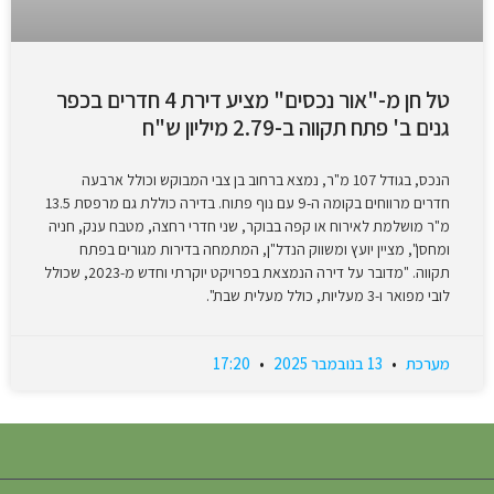
טל חן מ-"אור נכסים" מציע דירת 4 חדרים בכפר
גנים ב' פתח תקווה ב-2.79 מיליון ש"ח
הנכס, בגודל 107 מ"ר, נמצא ברחוב בן צבי המבוקש וכולל ארבעה
חדרים מרווחים בקומה ה-9 עם נוף פתוח. בדירה כוללת גם מרפסת 13.5
מ"ר מושלמת לאירוח או קפה בבוקר, שני חדרי רחצה, מטבח ענק, חניה
ומחסן", מציין יועץ ומשווק הנדל"ן, המתמחה בדירות מגורים בפתח
תקווה. "מדובר על דירה הנמצאת בפרויקט יוקרתי וחדש מ-2023, שכולל
לובי מפואר ו-3 מעליות, כולל מעלית שבת".
מערכת
13 בנובמבר 2025
17:20