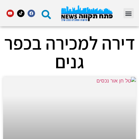
מדור STARS פתח תקווה
דירה למכירה בכפר
גנים