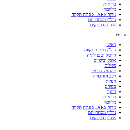
בריאות
מלחמה
מדור STARS פתח תקווה
נדל"ן מסחרי חם
אינדקס עסקים
תפריט
ראשי
נדל"ן בפתח תקווה
הייטק וטכנולוגיה
אוכל ובילויים
פלילים
מהנעשה בעיר
רכב ותחבורה
חנויות
ספורט
חינוך
בריאות
מלחמה
מדור STARS פתח תקווה
נדל"ן מסחרי חם
אינדקס עסקים