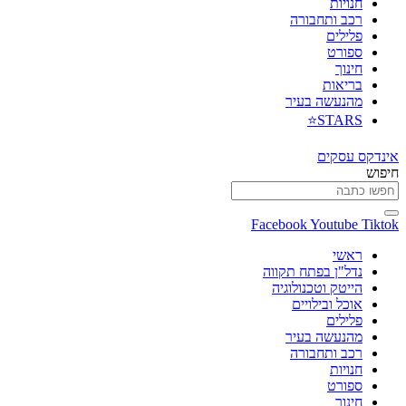
חנויות
רכב ותחבורה
פלילים
ספורט
חינוך
בריאות
מהנעשה בעיר
STARS⭐
אינדקס עסקים
חיפוש
Facebook
Youtube
Tiktok
ראשי
נדל"ן בפתח תקווה
הייטק וטכנולוגיה
אוכל ובילויים
פלילים
מהנעשה בעיר
רכב ותחבורה
חנויות
ספורט
חינוך