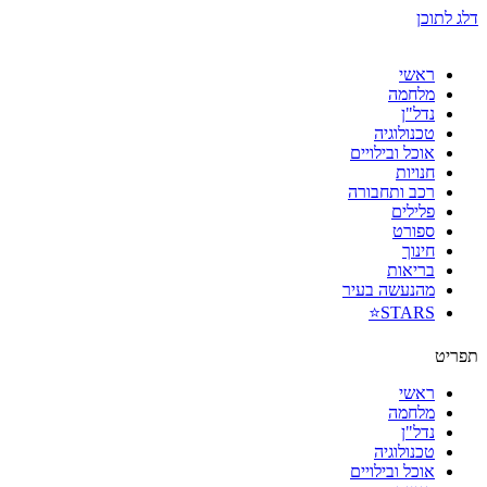
דלג לתוכן
ראשי
מלחמה
נדל"ן
טכנולוגיה
אוכל ובילויים
חנויות
רכב ותחבורה
פלילים
ספורט
חינוך
בריאות
מהנעשה בעיר
STARS⭐
תפריט
ראשי
מלחמה
נדל"ן
טכנולוגיה
אוכל ובילויים