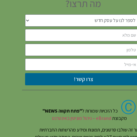
מה תרצו?
צרו קשר!
Ⓒ
כל הזכויות שמורות ל
"פתח תקווה NEWS"
מקבוצת
eBrand – ניהול מוניטין באינטרנט
 זה שולבו סרטונים, תמונות ומידע מהרשתות החברתיות