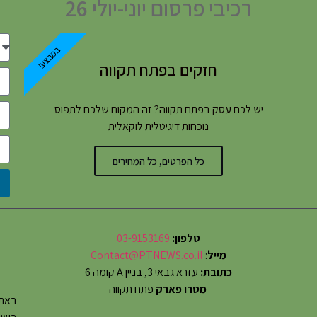
רכיבי פרסום יוני-יולי 26
במבצע!
חזקים בפתח תקווה
יש לכם עסק בפתח תקווה? זה המקום שלכם לתפוס
נוכחות דיגיטלית לוקאלית
כל הפרטים, כל המחירים
טלפון:
03-9153169
מייל
:
Contact@PTNEWS.co.il
כתובת:
עזרא גבאי 3, בניין A קומה 6
מטרו פארק
פתח תקווה
באתר