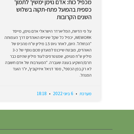
מכפיל כוח: אדם נוימן ימשיך לתמוך
כספית בהפועל פתח-תקוה בשלוש
השנים הקרובות
על פי הדיווח, המליארדר הישראלי אדם נוימן, מייסד
WEWORK, יכפיל כל שקל שיגייסו האוהדים דרך העמותה
"הכחולה". היום, לאחר גיוס 1.5 מיליון ש"ח מהכיס של
האוהדים, מובטח שייכנס למועדון סכום נוסף של כ-3
מיליון ש"ח מנוימן, שמצטרפים לעוד מיליון שהיזם כבר
תרם/השקיע בעונה שעברה. "המעורבות של אדם חשובה
לא רק בפן הכספי", מסר דניאל איזיקוביץ', יו"ר הועד
המנהל.
מערכת
6 ביוני 2022
18:18