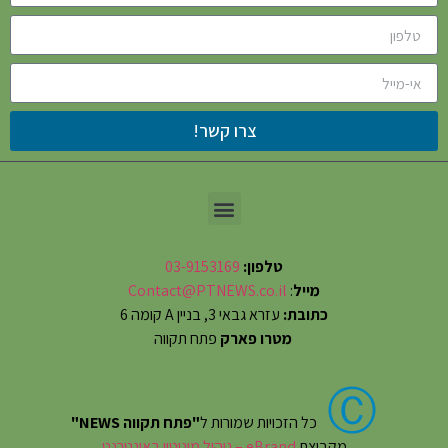
צרו קשר!
טלפון:
03-9153169
מייל
:
Contact@PTNEWS.co.il
כתובת:
עזרא גבאי 3, בניין A קומה 6
מטרו פארק
פתח תקווה
Ⓒ
כל הזכויות שמורות ל
"פתח תקווה NEWS"
מקבוצת
eBrand – ניהול מוניטין באינטרנט