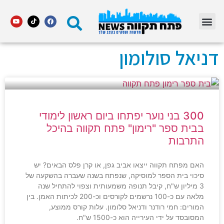
מדור STARS פתח תקווה
דניאל סולומון
300 בני נוער יפתחו ביום ראשון לימודי
בבית ספר "רימון" פתח תקווה בהיכל
התרבות
האם מפתח תקווה ייצאו אביב גפן, או קרן פלס הבאים? יש
סיכוי בית הספר למוסיקה, שנפתח בשנה שעברה בהשקעה של
3 מיליון ש"ח, קיבל תנופה משמעותית וצפוי להתחיל שנה
מלאה עם כ-100 נרשמים לקורסים וכ-200 לכיתות האמן. בין
המורים: חמי רודנר ודניאל סלומון. עלות קורס ממוצע,
המסובסד על ידי העירייה הוא כ-1500 ש"ח.