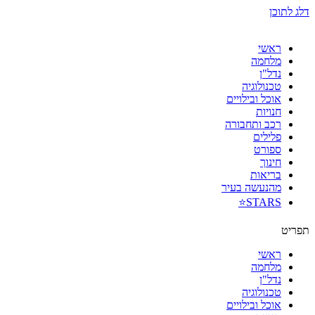
דלג לתוכן
ראשי
מלחמה
נדל"ן
טכנולוגיה
אוכל ובילויים
חנויות
רכב ותחבורה
פלילים
ספורט
חינוך
בריאות
מהנעשה בעיר
STARS⭐
תפריט
ראשי
מלחמה
נדל"ן
טכנולוגיה
אוכל ובילויים