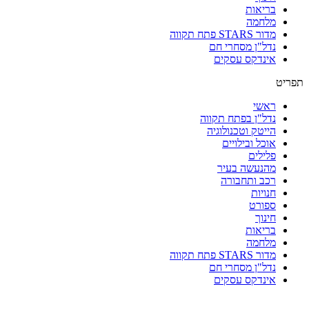
בריאות
מלחמה
מדור STARS פתח תקווה
נדל"ן מסחרי חם
אינדקס עסקים
תפריט
ראשי
נדל"ן בפתח תקווה
הייטק וטכנולוגיה
אוכל ובילויים
פלילים
מהנעשה בעיר
רכב ותחבורה
חנויות
ספורט
חינוך
בריאות
מלחמה
מדור STARS פתח תקווה
נדל"ן מסחרי חם
אינדקס עסקים