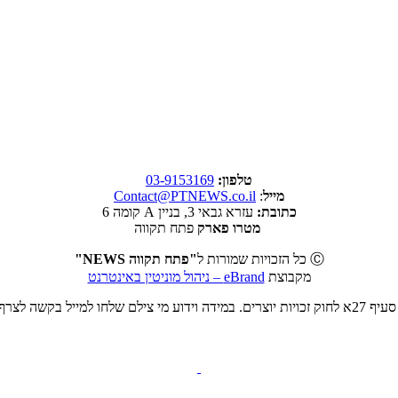
טלפון:
03-9153169
מייל
:
Contact@PTNEWS.co.il
כתובת:
עזרא גבאי 3, בניין A קומה 6
מטרו פארק
פתח תקווה
Ⓒ כל הזכויות שמורות ל
"פתח תקווה NEWS"
מקבוצת
eBrand – ניהול מוניטין באינטרנט
ט או להסרה.