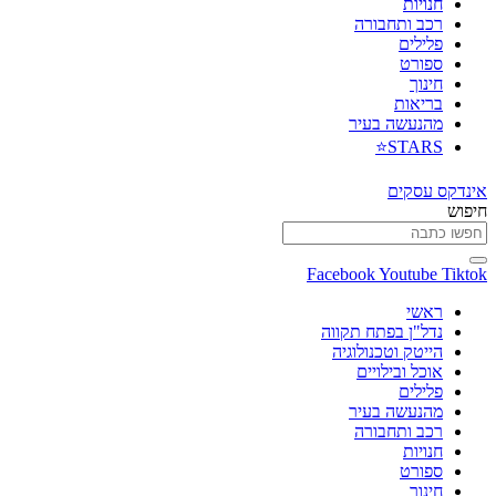
חנויות
רכב ותחבורה
פלילים
ספורט
חינוך
בריאות
מהנעשה בעיר
STARS⭐
אינדקס עסקים
חיפוש
Facebook
Youtube
Tiktok
ראשי
נדל"ן בפתח תקווה
הייטק וטכנולוגיה
אוכל ובילויים
פלילים
מהנעשה בעיר
רכב ותחבורה
חנויות
ספורט
חינוך