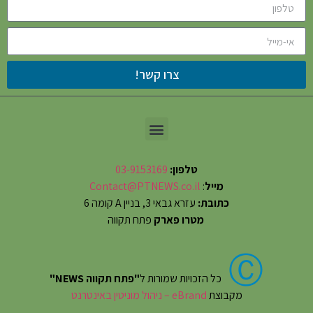
צרו קשר!
טלפון:
03-9153169
מייל
:
Contact@PTNEWS.co.il
כתובת:
עזרא גבאי 3, בניין A קומה 6
מטרו פארק
פתח תקווה
Ⓒ
כל הזכויות שמורות ל
"פתח תקווה NEWS"
מקבוצת
eBrand – ניהול מוניטין באינטרנט