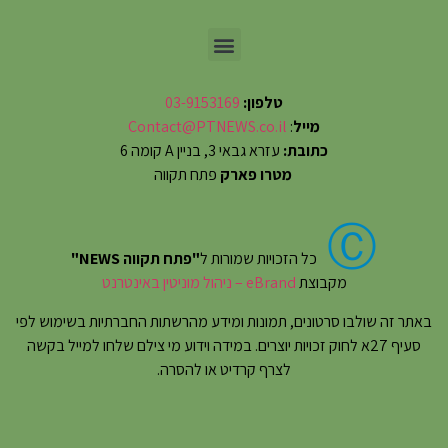
טלפון:
03-9153169
מייל
:
Contact@PTNEWS.co.il
כתובת:
עזרא גבאי 3, בניין A קומה 6
מטרו פארק
פתח תקווה
Ⓒ
כל הזכויות שמורות ל
"פתח תקווה NEWS"
מקבוצת
eBrand – ניהול מוניטין באינטרנט
באתר זה שולבו סרטונים, תמונות ומידע מהרשתות החברתיות בשימוש לפי
סעיף 27א לחוק זכויות יוצרים. במידה וידוע מי צילם שלחו למייל בקשה
לצרף קרדיט או להסרה.