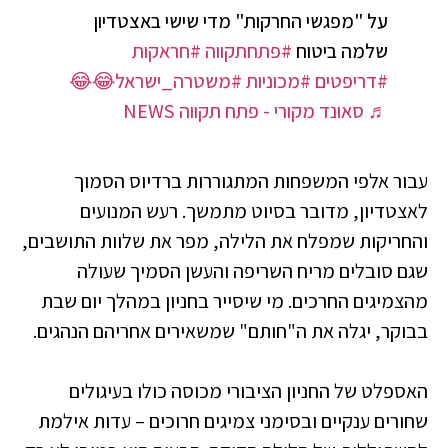
על "מפגשי החרקות" מדי שישי באצטדיון
שלמה ביטוח
#פתחתקווה
#חראקות
#דריפטים
#מכוניות
#משטרה_ישראל😂😂
♬ סאונד מקורי - פתח תקווה NEWS
עבור אלפי המשפחות המתגוררות ברדיוס הסמוך
לאצטדיון, מדובר בסיוט מתמשך. רעש המנועים
והחריקות שמפלח את הלילה, מפר את שלוות התושבים,
שגם סובלים מריח השריפה והעשן הסמיך שעולה
מהצמיגים החרכים. מי שיסייר בחניון במהלך יום שבת
בבוקר, יגלה את ה"חותם" שמשאירים אחריהם הנהגים.
האספלט של החניון הציבורי מכוסה כולו בעיגולים
שחורים ענקיים ובסימני צמיגים חרוכים – עדות אילמת