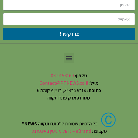
צרו קשר!
טלפון:
03-9153169
מייל
:
Contact@PTNEWS.co.il
כתובת:
עזרא גבאי 3, בניין A קומה 6
מטרו פארק
פתח תקווה
Ⓒ
כל הזכויות שמורות ל
"פתח תקווה NEWS"
מקבוצת
eBrand – ניהול מוניטין באינטרנט