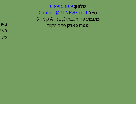
טלפון:
03-9153169
מייל
:
Contact@PTNEWS.co.il
כתובת:
עזרא גבאי 3, בניין A קומה 6
באתר
מטרו פארק
פתח תקווה
שלחו