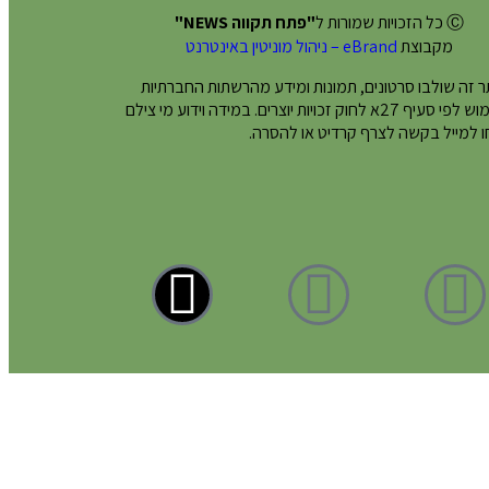
Ⓒ כל הזכויות שמורות ל
"פתח תקווה NEWS"
מקבוצת
eBrand – ניהול מוניטין באינטרנט
 זה שולבו סרטונים, תמונות ומידע מהרשתות החברתיות
בשימוש לפי סעיף 27א לחוק זכויות יוצרים. במידה וידוע מי צילם
 למייל בקשה לצרף קרדיט או להסרה.