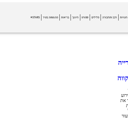
חנויות
רכב ותחבורה
פלילים
ספורט
חינוך
בריאות
מהנעשה בעיר
STARS⭐
ייה
רוע
 את
ת
עוד