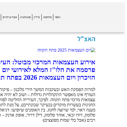
ראשי
מלחמה
נדל"ן
טכנולוגיה
אוכל ובילויים
האצ"ל
אירוע העצמאות המרכזי מבוטל: העיר
פרסמה את הלו"ז המלא לאירועי יום
הזיכרון ויום העצמאות 2026 בפתח תקווה
למרות הפסקת האש ובעקבות המשך הירי מלבנון – פיקוד
העורף אינו מאפשר התקהלויות גדולות – ושוב לא יהיה אי
עצמאות מרכזי פתח תקווה. לפיכך, העירייה החליטה לפזר
החגיגות בעשרות מוקדים (בעיקר שכונתיים), על מנת לת
מענה ראוי, למי שרוצה לחגוג. בין האומנים שיופיעו: דניאל
סלומון, דודו זכאי, אוהד סלומון, דילן דרור, אופק אדנק – ו
רבים (אבל בלי שמות מפוצצים)