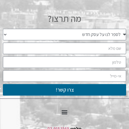
מה תרצו?
צרו קשר!
טלפון:
03-9153169