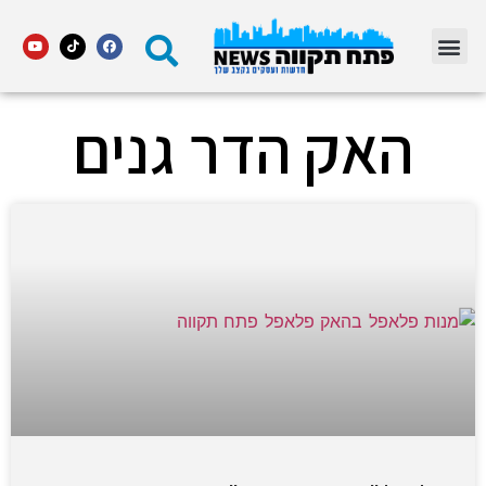
מדור STARS פתח תקווה
האק הדר גנים