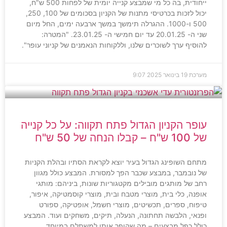
ייחודית, בה כל מי שמבצע קנייה יומית של לפחות 500 ש"ח,
יכול לזכות בכרטיסי מתנות של הקניון בסכומים של 100, 250,
500 ו-1000. ההגרלה תימשך במשך ארבעה ימים, החל מיום
שני ה- 20.01.25 עד יום חמישי ה- 23.01.25. "המטרה:
להוסיף ערך לשוכרים שלנו, וללקוחות הנאמנים של קניוני עופר".
מערכת
19 בינואר 2025
9:07
עופר הקניון הגדול פתח תקווה: על כל קנייה
של 100 ש"ח – קבלו הנחה של 50 ש"ח
מתחם השופינג הגדול בעיר יוצא לקראת הסתיו ובהלת הקניות
של נובמבר, במבצע שכבר הפך למסורת. המבצע כולל מגוון
רחב של מותגים מובילים מקטגוריות שונות, ביניהם: מותגי
אופנה, כלי בית, מוצרי מטבח ובית, מוצרי קוסמטיקה, איפור,
טיפוח, ספרים, תכשיטים, מוצרי חשמל, אופטיקה, ספורט
ופנאי, הלבשה תחתונה, הנעלה, תיקים, משחקים ועוד. המבצע
כולל כפל מבצעים – מה שהופך אותו למשתלם במיוחד.