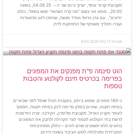
מקבוצת קניוני עופר, יערוך ביום שני ה – 04.08.25, בשעה
20:00, מופע זוגי בשם "מה קרה כשהארי פגש בסאלי, כולם
יודעים", עם עדן הראל ועודד מנשה, שהפכו לזוג מהאגדות
ועברו תהליך משותף של התחזקות לדת.
מערכת
17 ביולי 2025
9:33
הוט סינמה פ"ת מפנקים את המפונים
בפרימה בכרטיס חינם לקולנוע והטבות
נוספות
כ-160 מפונים, שפגע ביתם, בעקבות הטיל שנפל לפני שבועיים
בפתח תקווה, שוהים במלון פרימה לינק בפתח תקווה, הסמוך
לעופר הקניון הגדול, מקבוצת מליסרון. הקירבה יצרה הזדמנות
לרשת בתי הקולנוע לעמוד לצד הקהילה ולחבק את המפונים
ברגעים הלא-פשוטים שהם חווים – כחלק ממחויבותה
החברתית ופעילותה למען הציבור בשעת חירום.