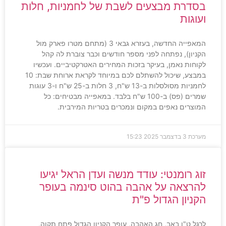
בסדרת מבצעים לשבת של לחמניות, חלות
ועוגות
המאפייה החדשה, בעזרא גבאי 3 (מתחם מטרו פארק מול
הקניון), נפתחה לפני מספר חודשים וכבר צוברת לה קהל
לקוחות נאמן, בעיקר בזכות המחירים האטרקטיביים. ועכשיו
במבצע, שיכול להשתלם לכם במיוחד לקראת ארוחת שבת: 10
לחמניות מסולסלות ב-13 ש"ח, 3 חלות ב-25 ש"ח ו-3 עוגות
שמרים (פס) ב-100 ש"ח בלבד. במאפייה מבטיחים: כל
המוצרים נאפים במקום ונמכרים בטריות המירבית.
מערכת
3 בדצמבר 2025
15:23
זוג רומנטי: עודד מנשה ועדן הראל יגיעו
להרצאה על אהבה בהוט סינמה בעופר
הקניון הגדול פ"ת
לרגל ט"ו באב, חג האהבה, עופר הקניון הגדול פתח תקוה,