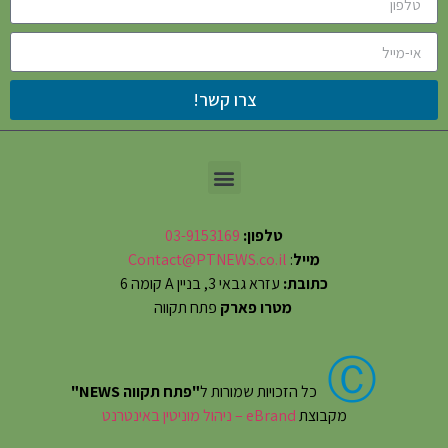
צרו קשר!
טלפון:
03-9153169
מייל
:
Contact@PTNEWS.co.il
כתובת:
עזרא גבאי 3, בניין A קומה 6
מטרו פארק
פתח תקווה
Ⓒ
כל הזכויות שמורות ל
"פתח תקווה NEWS"
מקבוצת
eBrand – ניהול מוניטין באינטרנט