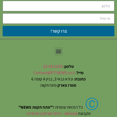
צרו קשר!
טלפון:
03-9153169
מייל
:
Contact@PTNEWS.co.il
כתובת:
עזרא גבאי 3, בניין A קומה 6
מטרו פארק
פתח תקווה
Ⓒ
כל הזכויות שמורות ל
"פתח תקווה NEWS"
מקבוצת
eBrand – ניהול מוניטין באינטרנט