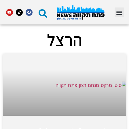
מדור STARS פתח תקווה
הרצל