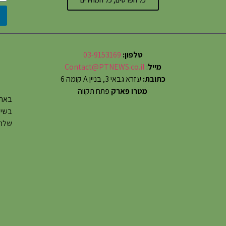
טלפון:
03-9153169
מייל
:
Contact@PTNEWS.co.il
כתובת:
עזרא גבאי 3, בניין A קומה 6
מטרו פארק
פתח תקווה
באתר
שלחו