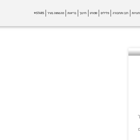
חנויות
רכב ותחבורה
פלילים
ספורט
חינוך
בריאות
מהנעשה בעיר
STARS⭐
ך
ם