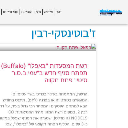
ראשי
מלחמה
נדל"ן
טכנולוגיה
אוכל ובילויים
ז'בוטינסקי-רבין
רשת המסעדות "באפלו" (Buffalo)
תפתח סניף חדש ב"עמי ב.ס.ר
סיטי" פתח תקווה
הרשת, המתמחה בעיקר בכריכי בשר עסיסיים,
המוגשים בטורטייה או בפרנה (לחם), תיכנס בחודש
הבא למתחם העסקים והמסחר הכי גדול בעיר, על דר
רבין 2, במקום רשת המזון מהיר האסיאתית GO
NODELS (גו נודלס), שסגרה את הסניף שפעל במקו
כ-3 שנים. הסניף הפתח תקוואי של "באפלו", צפוי