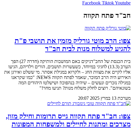
Facebook
Tiktok
Youtube
חב"ד פתח תקווה
צפו: הרב מוטי גורליק מזמין את תושבי פ"ת
להגיע למשלוח מנות לבית חב"ד
בית הכנסת של החב"דניקים באם המושבות הותיקה (חדרה 27) הפך
הערב (13.3) לחגיגי במיוחד, כשעשרות תושבים, הורים וילדיהם, הגיעו
אליו לקיים את מצוות החג – ולקרוא במגילת אסתר. מי ששלט ואירגן את
האירוע היה הרב המוכר, שאמר לפתח תקווה NEWS: "כמו שקראנו
במגילה נזכרים ונעשים – שיהיה בנהפוכו! ושישלטו היהודים המה
בשונאיהם". רוצים לחלק משלוח מנות? תגיעו מחר!"
מערכת
13 במרץ 2025
20:07
צפו: חב"ד פתח תקווה גייס תרומות וחילק מזון,
מצרכים ומתנות לחיילים ולמשפחות המפונות