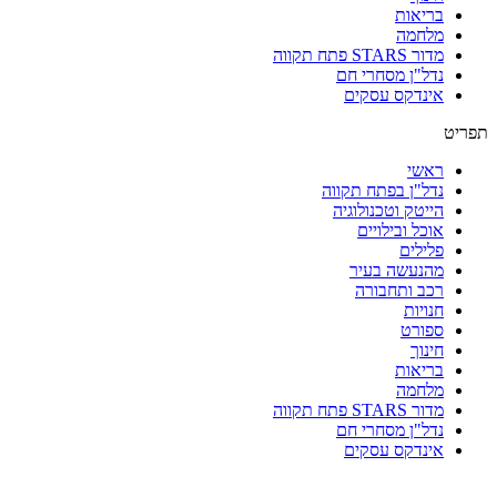
בריאות
מלחמה
מדור STARS פתח תקווה
נדל"ן מסחרי חם
אינדקס עסקים
תפריט
ראשי
נדל"ן בפתח תקווה
הייטק וטכנולוגיה
אוכל ובילויים
פלילים
מהנעשה בעיר
רכב ותחבורה
חנויות
ספורט
חינוך
בריאות
מלחמה
מדור STARS פתח תקווה
נדל"ן מסחרי חם
אינדקס עסקים