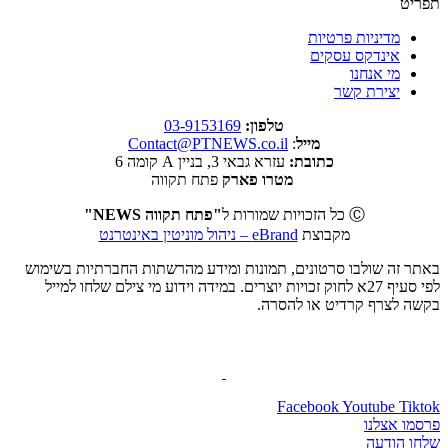
תפריט
מדיניות פרטיות
אינדקס עסקים
מי אנחנו
יצירת קשר
טלפון:
03-9153169
מייל
:
Contact@PTNEWS.co.il
כתובת:
עזרא גבאי 3, בניין A קומה 6
מטרו פארק
פתח תקווה
Ⓒ כל הזכויות שמורות ל
"פתח תקווה NEWS"
מקבוצת
eBrand – ניהול מוניטין באינטרנט
באתר זה שולבו סרטונים, תמונות ומידע מהרשתות החברתיות בשימוש
לפי סעיף 27א לחוק זכויות יוצרים. במידה וידוע מי צילם שלחו למייל
בקשה לצרף קרדיט או להסרה.
Facebook
Youtube
Tiktok
פרסמו אצלנו
שלחו הודעה