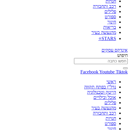
חנויות
רכב ותחבורה
פלילים
ספורט
חינוך
בריאות
מהנעשה בעיר
STARS⭐
אינדקס עסקים
חיפוש
Facebook
Youtube
Tiktok
ראשי
נדל"ן בפתח תקווה
הייטק וטכנולוגיה
אוכל ובילויים
פלילים
מהנעשה בעיר
רכב ותחבורה
חנויות
ספורט
חינוך