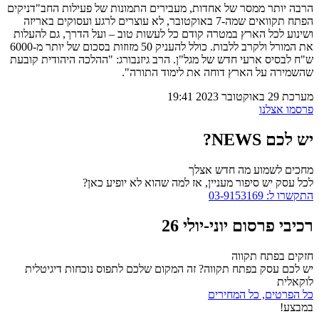
הרבה יותר ממסר של אחדות, מעבירים התמונות של פעילות החב"דניקים
הפתח תקוואים שמה-7 באוקטובר, לא עוצרים לרגע ועסוקים באריזה
ושינוע לכל הארץ במטרה קודם כל לעשות טוב – ועל הדרך, גם להעלות
את המורל ולקרב ללבות. כולל להעניק 50 מזוזות בסכום של יותר מ-6000
ש"ח לבסיס ארעי חדש של מגל"ן. הרב גיזנבורג: "ההלכה היהודית קובעת
שהשמירה על הארץ דוחה את לימוד התורה".
מערכת
29 באוקטובר 2023
19:41
פרסמו אצלנו
יש לכם NEWS?
מחכים לשמוע מה חדש אצלך
לכל עסק יש סיפור מעניין, אז למה שהוא לא יופיע כאן?
התקשרו ל: 03-9153169
רכיבי פרסום יוני-יולי 26
חזקים בפתח תקווה
יש לכם עסק בפתח תקווה? זה המקום שלכם לתפוס נוכחות דיגיטלית
לוקאלית
כל הפרטים, כל המחירים
במבצע!