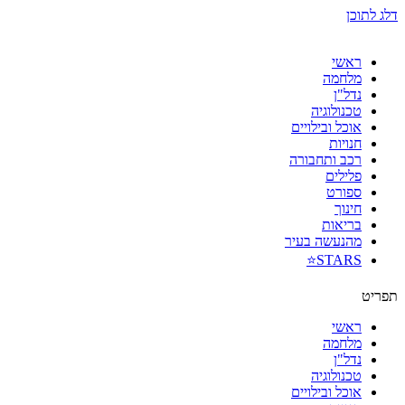
דלג לתוכן
ראשי
מלחמה
נדל"ן
טכנולוגיה
אוכל ובילויים
חנויות
רכב ותחבורה
פלילים
ספורט
חינוך
בריאות
מהנעשה בעיר
STARS⭐
תפריט
ראשי
מלחמה
נדל"ן
טכנולוגיה
אוכל ובילויים