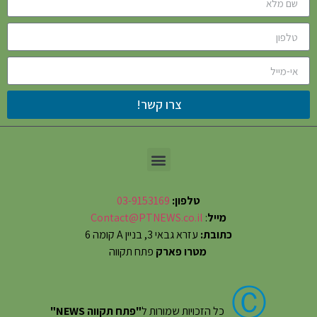
צרו קשר!
טלפון:
03-9153169
מייל
:
Contact@PTNEWS.co.il
כתובת:
עזרא גבאי 3, בניין A קומה 6
מטרו פארק
פתח תקווה
Ⓒ
כל הזכויות שמורות ל
"פתח תקווה NEWS"