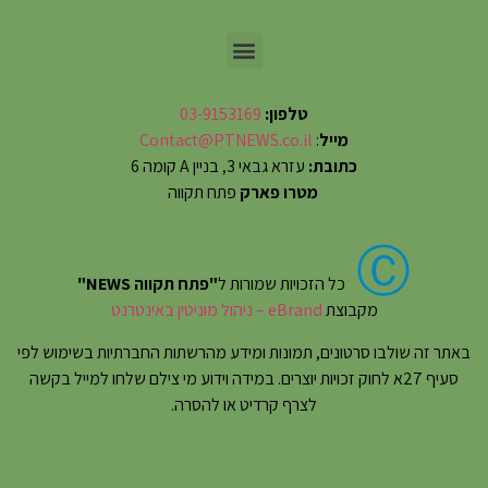
טלפון:
03-9153169
מייל
:
Contact@PTNEWS.co.il
כתובת:
עזרא גבאי 3, בניין A קומה 6
מטרו פארק
פתח תקווה
Ⓒ
כל הזכויות שמורות ל
"פתח תקווה NEWS"
מקבוצת
eBrand – ניהול מוניטין באינטרנט
באתר זה שולבו סרטונים, תמונות ומידע מהרשתות החברתיות בשימוש לפי
סעיף 27א לחוק זכויות יוצרים. במידה וידוע מי צילם שלחו למייל בקשה
לצרף קרדיט או להסרה.