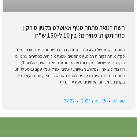
רשת רנואר פתחה סניף אאוטלט בקניון סירקין
פתח תקווה. מחירים? בין 10 ל-150 ש"ח
החנות, בשטח של 420 מ"ר, נפתחה בהרצה שקטה לפני כחודש ומאז
פקדו אותה לקוחות רבים, שמחפשים אופנה איכותית במחירים עממיים.
ביקרנו לפני שבוע במקום ומצאנו מבחר ענק של פריטים: חולצות T,
חולצות ליציאה, שמלות, חצאיות, ג'ינסים ואפילו נעלי עקב (ב-50 ש"ח).
החנות במזרח העיר מצטרפת לסניף השני של רנואר, חנות הקולקציה
בקניון הגדול, שם המחירים מעט יקרים יותר.
מערכת
15 במרץ 2023
22:22