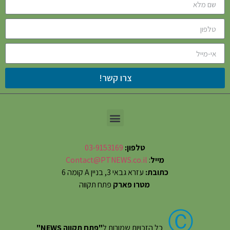
צרו קשר!
טלפון:
03-9153169
מייל
:
Contact@PTNEWS.co.il
כתובת:
עזרא גבאי 3, בניין A קומה 6
מטרו פארק
פתח תקווה
Ⓒ
כל הזכויות שמורות ל
"פתח תקווה NEWS"