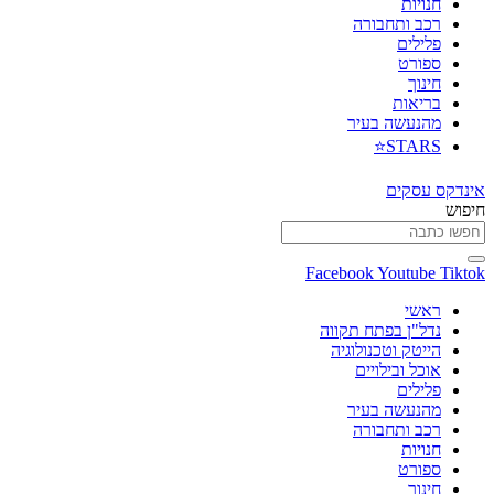
חנויות
רכב ותחבורה
פלילים
ספורט
חינוך
בריאות
מהנעשה בעיר
STARS⭐
אינדקס עסקים
חיפוש
Facebook
Youtube
Tiktok
ראשי
נדל"ן בפתח תקווה
הייטק וטכנולוגיה
אוכל ובילויים
פלילים
מהנעשה בעיר
רכב ותחבורה
חנויות
ספורט
חינוך