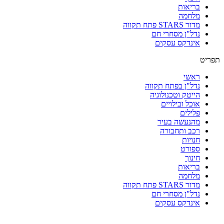
בריאות
מלחמה
מדור STARS פתח תקווה
נדל"ן מסחרי חם
אינדקס עסקים
תפריט
ראשי
נדל"ן בפתח תקווה
הייטק וטכנולוגיה
אוכל ובילויים
פלילים
מהנעשה בעיר
רכב ותחבורה
חנויות
ספורט
חינוך
בריאות
מלחמה
מדור STARS פתח תקווה
נדל"ן מסחרי חם
אינדקס עסקים