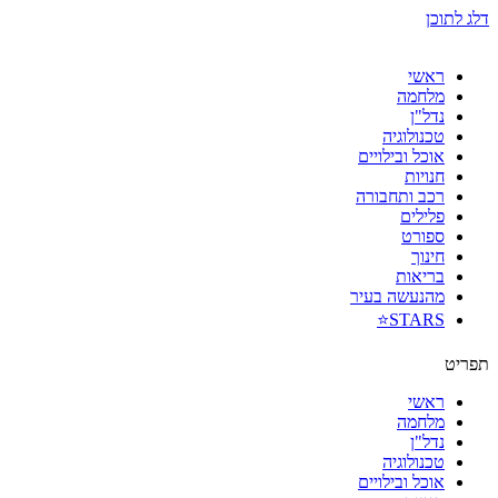
דלג לתוכן
ראשי
מלחמה
נדל"ן
טכנולוגיה
אוכל ובילויים
חנויות
רכב ותחבורה
פלילים
ספורט
חינוך
בריאות
מהנעשה בעיר
STARS⭐
תפריט
ראשי
מלחמה
נדל"ן
טכנולוגיה
אוכל ובילויים