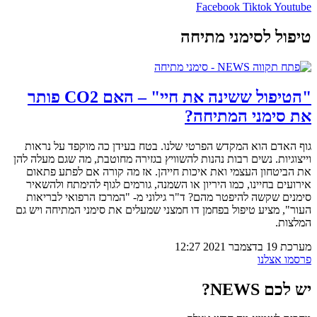
Facebook
Tiktok
Youtube
טיפול לסימני מתיחה
"הטיפול ששינה את חיי" – האם CO2 פותר
את סימני המתיחה?
גוף האדם הוא המקדש הפרטי שלנו. בטח בעידן כה מוקפד על נראות
וייצוגיות. נשים רבות נהנות להשוויץ בגזירה מחוטבת, מה שגם מעלה להן
את הביטחון העצמי ואת איכות חייהן. אז מה קורה אם לפתע פתאום
אירועים בחיינו, כמו היריון או השמנה, גורמים לגוף להימתח ולהשאיר
סימנים שקשה להיפטר מהם? ד"ר גילוני מ- "המרכז הרפואי לבריאות
העור", מציע טיפול בפחמן דו חמצני שמעלים את סימני המתיחה ויש גם
המלצות.
מערכת
19 בדצמבר 2021
12:27
פרסמו אצלנו
יש לכם NEWS?