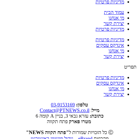
מדיניות פרטיות
עמוד הבית
מי אנחנו
יצירת קשר
מדיניות פרטיות
מדיניות פרטיות
אינדקס עסקים
מי אנחנו
יצירת קשר
תפריט
מדיניות פרטיות
אינדקס עסקים
מי אנחנו
יצירת קשר
טלפון:
03-9153169
מייל
:
Contact@PTNEWS.co.il
כתובת:
עזרא גבאי 3, בניין A קומה 6
מטרו פארק
פתח תקווה
Ⓒ כל הזכויות שמורות ל
"פתח תקווה NEWS"
מקבוצת
eBrand – ניהול מוניטין באינטרנט