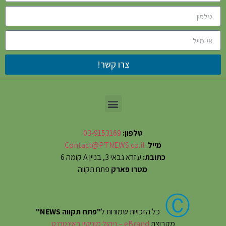
צרו קשר!
טלפון:
03-9153169
מייל
:
Contact@PTNEWS.co.il
כתובת:
עזרא גבאי 3, בניין A קומה 6
מטרו פארק
פתח תקווה
Ⓒ
כל הזכויות שמורות ל
"פתח תקווה NEWS"
מקבוצת
eBrand – ניהול מוניטין באינטרנט