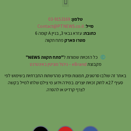
טלפון:
03-9153169
מייל
:
Contact@PTNEWS.co.il
כתובת:
עזרא גבאי 3, בניין A קומה 6
מטרו פארק
פתח תקווה
Ⓒ
כל הזכויות שמורות ל
"פתח תקווה NEWS"
מקבוצת
eBrand – ניהול מוניטין באינטרנט
באתר זה שולבו סרטונים, תמונות ומידע מהרשתות החברתיות בשימוש לפי
סעיף 27א לחוק זכויות יוצרים. במידה וידוע מי צילם שלחו למייל בקשה
לצרף קרדיט או להסרה.