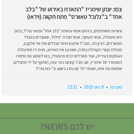
צפו: יונתן שימריז "התארח באירוע של "בלב
אחד" ב"גלובל טאוורס" פתח תקווה (וידאו)
עשרות משתתפים, ביניהם אנשי עמותת "בלב אחד" ופצועי צה"ל, בהם
היא מטפלת, אנשי העוטף, אנשי חברת "פילת", שעובדים במגדל
המשרדים, דורון דוד, מנכ"ל אלגנס ניהול מגדלים וטל-אל אלקבץ,
מנהלת קשרי הקהילה בחרה, שארגנו את האירוע, חגית רז ממינהלת
העסקים בעירייה, ועוד משרדים רבים מהמגדל, באו לשמוע את סיפורו
המצמרר של שימריז, שב-7.10 קיבוצו כפר עזה, הותקף על ידי מחבלים,
שחטפו את אחיו, שאחרי 70 יום נהרג בשוגג ע"י כוח צה"ל.
מערכת
9 ביוני 2025
22:21
יש לכם NEWS?