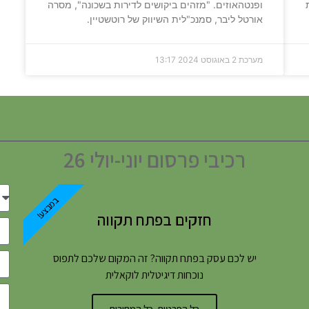
ופנטהאוזים. "מזהים ביקושים לדירות בשכונה", מסרה
אורטל ליבר, סמנכ"לית השיווק של רוטשטיין.
מערכת
2 באוגוסט 2024
13:17
רכיבי פרסום יוני-יולי 26
במבצע!
חזקים בפתח תקווה
יש לכם עסק בפתח תקווה? זה המקום שלכם לתפוס
נוכחות דיגיטלית לוקאלית
כל הפרטים, כל המחירים