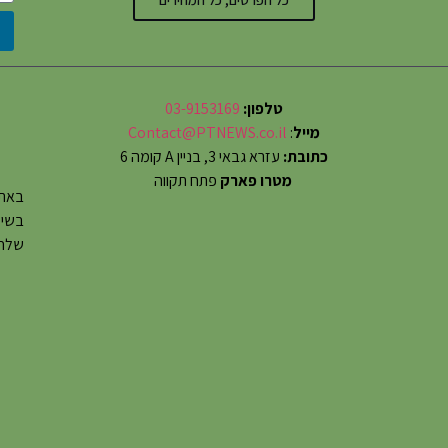
טלפון:
03-9153169
מייל
:
Contact@PTNEWS.co.il
כתובת:
עזרא גבאי 3, בניין A קומה 6
מטרו פארק
פתח תקווה
באתר
שלחו