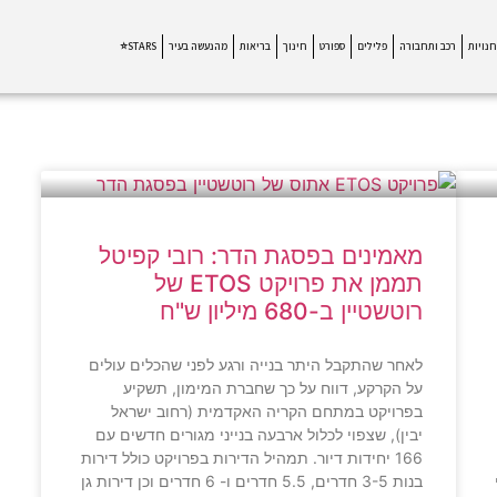
חנויות
רכב ותחבורה
פלילים
ספורט
חינוך
בריאות
מהנעשה בעיר
STARS⭐
מאמינים בפסגת הדר: רובי קפיטל
תממן את פרויקט ETOS של
רוטשטיין ב-680 מיליון ש"ח
לאחר שהתקבל היתר בנייה ורגע לפני שהכלים עולים
על הקרקע, דווח על כך שחברת המימון, תשקיע
בפרויקט במתחם הקריה האקדמית (רחוב ישראל
יבין), שצפוי לכלול ארבעה בנייני מגורים חדשים עם
166 יחידות דיור. תמהיל הדירות בפרויקט כולל דירות
בנות 3-5 חדרים, 5.5 חדרים ו- 6 חדרים וכן דירות גן