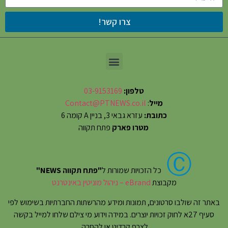
צרו קשר!
טלפון:
03-9153169
מייל
:
Contact@PTNEWS.co.il
כתובת:
עזרא גבאי 3, בניין A קומה 6
מטרו פארק
פתח תקווה
Ⓒ
כל הזכויות שמורות ל
"פתח תקווה NEWS"
מקבוצת
eBrand – ניהול מוניטין באינטרנט
באתר זה שולבו סרטונים, תמונות ומידע מהרשתות החברתיות בשימוש לפי
סעיף 27א לחוק זכויות יוצרים. במידה וידוע מי צילם שלחו למייל בקשה
לצרף קרדיט או להסרה.