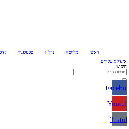
דלג
לתוכן
ראשי
מלחמה
נדל"ן
טכנולוגיה
אוכל
אינדקס עסקים
חיפוש
Facebo
Youtub
Tikto