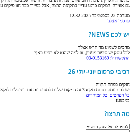
בתוצרת הארץ 1 פינת רחוב שחם, נפתחה פיצרייה חדשה, שמציע
גם אווירה. המקום כרגע עדיין בתקופת הרצה, אבל בפיירו כבר חוו פיקים עם שולחנות מלאים
מערכת
22 בספטמבר 2025
12:32
פרסמו אצלנו
יש לכם NEWS?
מחכים לשמוע מה חדש אצלך
לכל עסק יש סיפור מעניין, אז למה שהוא לא יופיע כאן?
התקשרו ל: 03-9153169
רכיבי פרסום יוני-יולי 26
חזקים בפתח תקווה
יש לכם עסק בפתח תקווה? זה המקום שלכם לתפוס נוכחות דיגיטלית לוקאל
כל הפרטים, כל המחירים
במבצע!
מה תרצו?