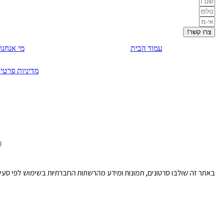
צרו קשר!
עמוד הבית
מי אנחנו
מדיניות פרטיו
Ⓒ כל
באתר זה שולבו סרטונים, תמונות ומידע מהרשתות החברתיות בשימוש לפי סעיף 27א לחוק זכויות יוצרים. במידה וידוע מי צילם שלחו למייל בקשה לצרף קרדיט או להס