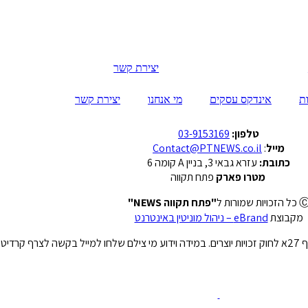
יצירת קשר
ת
אינדקס עסקים
מי אנחנו
יצירת קשר
טלפון:
03-9153169
מייל
:
Contact@PTNEWS.co.il
כתובת:
עזרא גבאי 3, בניין A קומה 6
מטרו פארק
פתח תקווה
 הזכויות שמורות ל
"פתח תקווה NEWS"
מקבוצת
eBrand – ניהול מוניטין באינטרנט
רה.