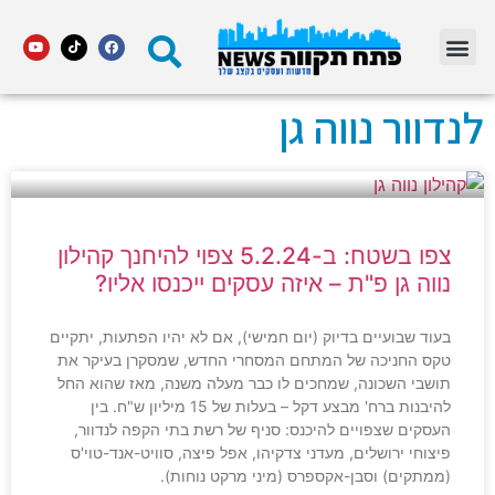
מדור STARS פתח תקווה
לנדוור נווה גן
צפו בשטח: ב-5.2.24 צפוי להיחנך קהילון
נווה גן פ"ת – איזה עסקים ייכנסו אליו?
בעוד שבועיים בדיוק (יום חמישי), אם לא יהיו הפתעות, יתקיים
טקס החניכה של המתחם המסחרי החדש, שמסקרן בעיקר את
תושבי השכונה, שמחכים לו כבר מעלה משנה, מאז שהוא החל
להיבנות ברח' מבצע דקל – בעלות של 15 מיליון ש"ח. בין
העסקים שצפויים להיכנס: סניף של רשת בתי הקפה לנדוור,
פיצוחי ירושלים, מעדני צדקיהו, אפל פיצה, סוויט-אנד-טוי'ס
(ממתקים) וסבן-אקספרס (מיני מרקט נוחות).