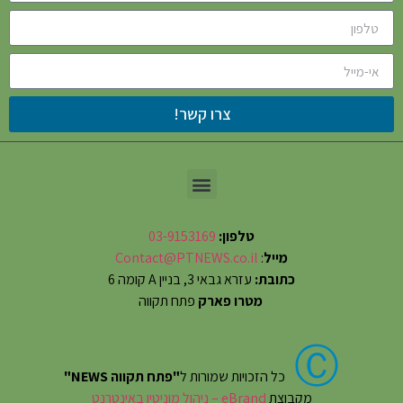
צרו קשר!
טלפון:
03-9153169
מייל
:
Contact@PTNEWS.co.il
כתובת:
עזרא גבאי 3, בניין A קומה 6
מטרו פארק
פתח תקווה
Ⓒ
כל הזכויות שמורות ל
"פתח תקווה NEWS"
מקבוצת
eBrand – ניהול מוניטין באינטרנט